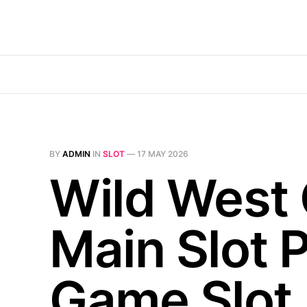
BY
ADMIN
IN
SLOT
—
17 MAY 2026
Wild West
Main Slot 
Game Slot