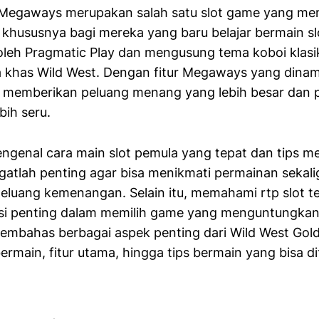
 Megaways merupakan salah satu slot game yang men
khususnya bagi mereka yang baru belajar bermain sl
leh Pragmatic Play dan mengusung tema koboi klasi
 khas Wild West. Dengan fitur Megaways yang dinami
memberikan peluang menang yang lebih besar dan
bih seru.
ngenal cara main slot pemula yang tepat dan tips me
gatlah penting agar bisa menikmati permainan sekali
luang kemenangan. Selain itu, memahami rtp slot te
si penting dalam memilih game yang menguntungkan.
membahas berbagai aspek penting dari Wild West Go
ermain, fitur utama, hingga tips bermain yang bisa di