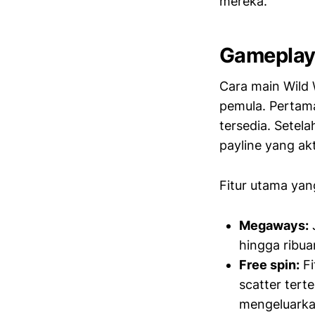
mereka.
Gameplay 
Cara main Wild
pemula. Pertam
tersedia. Setel
payline yang akt
Fitur utama yan
Megaways:
hingga ribu
Free spin:
Fi
scatter ter
mengeluarka