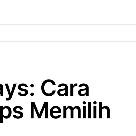
ys: Cara
ips Memilih