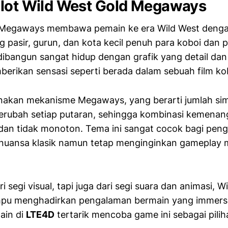
lot Wild West Gold Megaways
 Megaways membawa pemain ke era Wild West dengan
 pasir, gurun, dan kota kecil penuh para koboi dan p
ibangun sangat hidup dengan grafik yang detail dan 
erikan sensasi seperti berada dalam sebuah film ko
nakan mekanisme Megaways, yang berarti jumlah sim
berubah setiap putaran, sehingga kombinasi kemenan
i dan tidak monoton. Tema ini sangat cocok bagi pen
nuansa klasik namun tetap menginginkan gameplay
 segi visual, tapi juga dari segi suara dan animasi, W
 menghadirkan pengalaman bermain yang immersiv
ain di
LTE4D
tertarik mencoba game ini sebagai pili