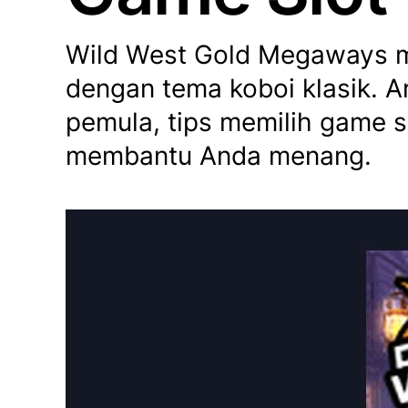
Wild West Gold Megaways m
dengan tema koboi klasik. A
pemula, tips memilih game sl
membantu Anda menang.