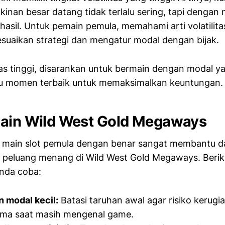
inan besar datang tidak terlalu sering, tapi dengan 
hasil. Untuk pemain pemula, memahami arti volatilitas
suaikan strategi dan mengatur modal dengan bijak.
tas tinggi, disarankan untuk bermain dengan modal 
 momen terbaik untuk memaksimalkan keuntungan.
main Wild West Gold Megaways
main slot pemula dengan benar sangat membantu d
peluang menang di Wild West Gold Megaways. Berik
Anda coba:
 modal kecil:
Batasi taruhan awal agar risiko kerugian
tama saat masih mengenal game.