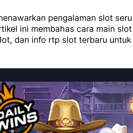
enawarkan pengalaman slot seru
rtikel ini membahas cara main slot
ot, dan info rtp slot terbaru untuk