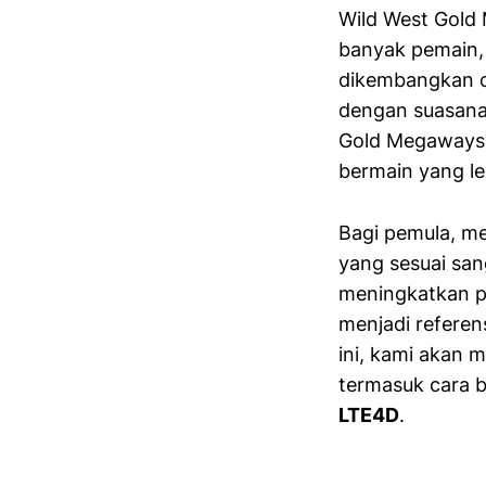
Wild West Gold
banyak pemain, 
dikembangkan o
dengan suasana
Gold Megaways 
bermain yang le
Bagi pemula, me
yang sesuai san
meningkatkan pe
menjadi referen
ini, kami akan 
termasuk cara b
LTE4D
.