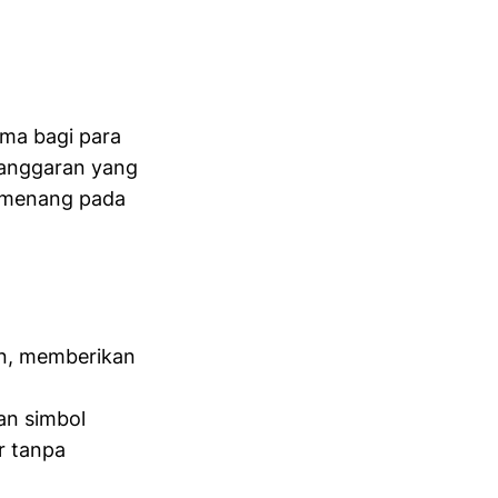
ma bagi para
 anggaran yang
g menang pada
an, memberikan
an simbol
r tanpa