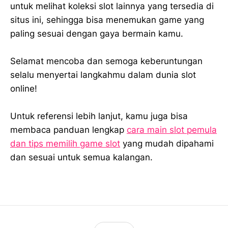
untuk melihat koleksi slot lainnya yang tersedia di
situs ini, sehingga bisa menemukan game yang
paling sesuai dengan gaya bermain kamu.
Selamat mencoba dan semoga keberuntungan
selalu menyertai langkahmu dalam dunia slot
online!
Untuk referensi lebih lanjut, kamu juga bisa
membaca panduan lengkap
cara main slot pemula
dan tips memilih game slot
yang mudah dipahami
dan sesuai untuk semua kalangan.