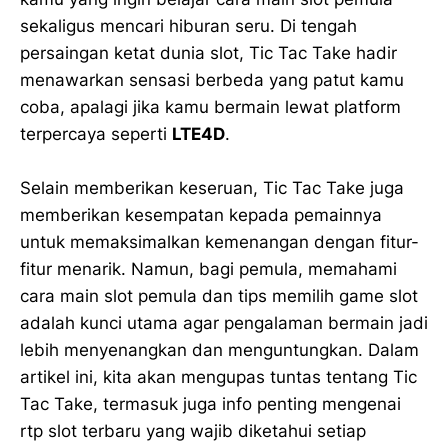
sekaligus mencari hiburan seru. Di tengah
persaingan ketat dunia slot, Tic Tac Take hadir
menawarkan sensasi berbeda yang patut kamu
coba, apalagi jika kamu bermain lewat platform
terpercaya seperti
LTE4D
.
Selain memberikan keseruan, Tic Tac Take juga
memberikan kesempatan kepada pemainnya
untuk memaksimalkan kemenangan dengan fitur-
fitur menarik. Namun, bagi pemula, memahami
cara main slot pemula dan tips memilih game slot
adalah kunci utama agar pengalaman bermain jadi
lebih menyenangkan dan menguntungkan. Dalam
artikel ini, kita akan mengupas tuntas tentang Tic
Tac Take, termasuk juga info penting mengenai
rtp slot terbaru yang wajib diketahui setiap