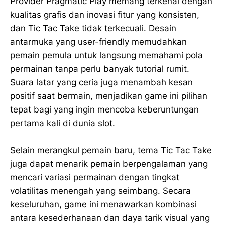
Provider Pragmatic Play memang terkenal dengan
kualitas grafis dan inovasi fitur yang konsisten,
dan Tic Tac Take tidak terkecuali. Desain
antarmuka yang user-friendly memudahkan
pemain pemula untuk langsung memahami pola
permainan tanpa perlu banyak tutorial rumit.
Suara latar yang ceria juga menambah kesan
positif saat bermain, menjadikan game ini pilihan
tepat bagi yang ingin mencoba keberuntungan
pertama kali di dunia slot.
Selain merangkul pemain baru, tema Tic Tac Take
juga dapat menarik pemain berpengalaman yang
mencari variasi permainan dengan tingkat
volatilitas menengah yang seimbang. Secara
keseluruhan, game ini menawarkan kombinasi
antara kesederhanaan dan daya tarik visual yang