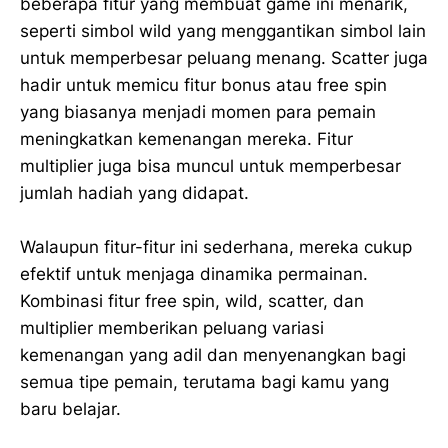
beberapa fitur yang membuat game ini menarik,
seperti simbol wild yang menggantikan simbol lain
untuk memperbesar peluang menang. Scatter juga
hadir untuk memicu fitur bonus atau free spin
yang biasanya menjadi momen para pemain
meningkatkan kemenangan mereka. Fitur
multiplier juga bisa muncul untuk memperbesar
jumlah hadiah yang didapat.
Walaupun fitur-fitur ini sederhana, mereka cukup
efektif untuk menjaga dinamika permainan.
Kombinasi fitur free spin, wild, scatter, dan
multiplier memberikan peluang variasi
kemenangan yang adil dan menyenangkan bagi
semua tipe pemain, terutama bagi kamu yang
baru belajar.