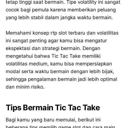
tetap tinggi saat bermain. Tipe volatility ini sangat
cocok bagi pemula karena memberikan peluang
yang lebih stabil dalam jangka waktu bermain.
Memahami konsep rtp slot terbaru dan volatilitas
ini sangat penting agar kamu bisa mengatur
ekspektasi dan strategi bermain. Dengan
mengetahui bahwa Tic Tac Take memiliki
volatilitas medium, kamu bisa mempersiapkan
modal serta waktu bermain dengan lebih bijak,
sehingga pengalaman bermain jadi lebih optimal
dan minim risiko.
Tips Bermain Tic Tac Take
Bagi kamu yang baru memulai, berikut ini
beberapa tips memilih game slot dan cara main