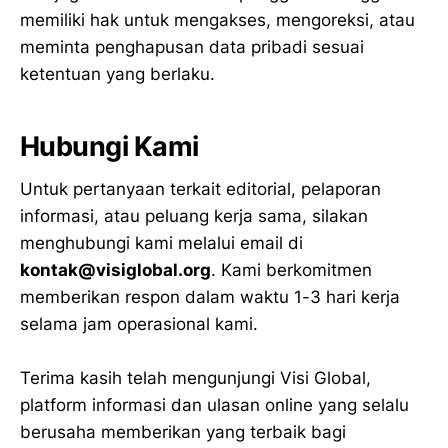
memiliki hak untuk mengakses, mengoreksi, atau
meminta penghapusan data pribadi sesuai
ketentuan yang berlaku.
Hubungi Kami
Untuk pertanyaan terkait editorial, pelaporan
informasi, atau peluang kerja sama, silakan
menghubungi kami melalui email di
kontak@visiglobal.org
. Kami berkomitmen
memberikan respon dalam waktu 1-3 hari kerja
selama jam operasional kami.
Terima kasih telah mengunjungi Visi Global,
platform informasi dan ulasan online yang selalu
berusaha memberikan yang terbaik bagi