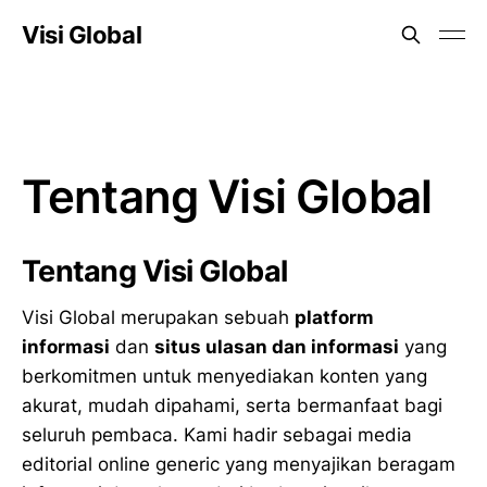
Visi Global
Tentang Visi Global
Tentang Visi Global
Visi Global merupakan sebuah
platform
informasi
dan
situs ulasan dan informasi
yang
berkomitmen untuk menyediakan konten yang
akurat, mudah dipahami, serta bermanfaat bagi
seluruh pembaca. Kami hadir sebagai media
editorial online generic yang menyajikan beragam