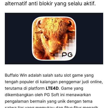
alternatif anti blokir yang selalu aktif.
Buffalo Win adalah salah satu slot game yang
tengah populer di kalangan penggemar judi online,
terutama di platform
LTE4D
. Game yang
dikembangkan oleh PG Soft ini menawarkan
pengalaman bermain yang unik dengan tema
satwa liar yang memukau dan fitur-fitur menarik.