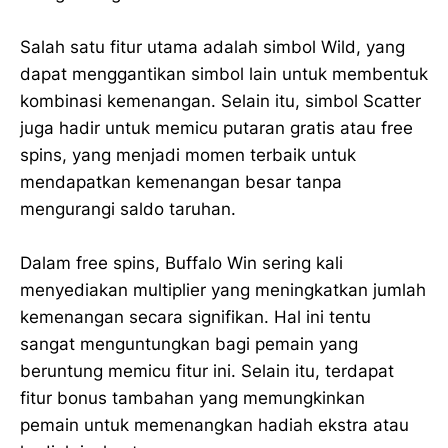
Salah satu fitur utama adalah simbol Wild, yang
dapat menggantikan simbol lain untuk membentuk
kombinasi kemenangan. Selain itu, simbol Scatter
juga hadir untuk memicu putaran gratis atau free
spins, yang menjadi momen terbaik untuk
mendapatkan kemenangan besar tanpa
mengurangi saldo taruhan.
Dalam free spins, Buffalo Win sering kali
menyediakan multiplier yang meningkatkan jumlah
kemenangan secara signifikan. Hal ini tentu
sangat menguntungkan bagi pemain yang
beruntung memicu fitur ini. Selain itu, terdapat
fitur bonus tambahan yang memungkinkan
pemain untuk memenangkan hadiah ekstra atau