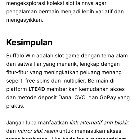
mengeksplorasi koleksi slot lainnya agar
pengalaman bermain menjadi lebih variatif dan
mengasyikkan.
Kesimpulan
Buffalo Win adalah slot game dengan tema alam
dan satwa liar yang menarik, lengkap dengan
fitur-fitur yang meningkatkan peluang menang
seperti free spins dan multiplier. Bermain di
platform
LTE4D
memberikan kemudahan akses
dan metode deposit Dana, OVO, dan GoPay yang
praktis.
Jangan lupa manfaatkan
link alternatif anti blokir
dan
mirror slot resmi
untuk memastikan akses