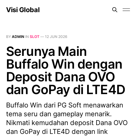
Visi Global
BY
ADMIN
IN
SLOT
—
12 JUN 2026
Serunya Main
Buffalo Win dengan
Deposit Dana OVO
dan GoPay di LTE4D
Buffalo Win dari PG Soft menawarkan
tema seru dan gameplay menarik.
Nikmati kemudahan deposit Dana OVO
dan GoPay di LTE4D dengan link