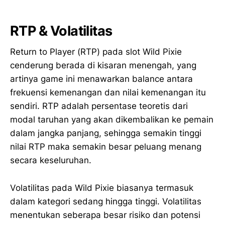
RTP & Volatilitas
Return to Player (RTP) pada slot Wild Pixie
cenderung berada di kisaran menengah, yang
artinya game ini menawarkan balance antara
frekuensi kemenangan dan nilai kemenangan itu
sendiri. RTP adalah persentase teoretis dari
modal taruhan yang akan dikembalikan ke pemain
dalam jangka panjang, sehingga semakin tinggi
nilai RTP maka semakin besar peluang menang
secara keseluruhan.
Volatilitas pada Wild Pixie biasanya termasuk
dalam kategori sedang hingga tinggi. Volatilitas
menentukan seberapa besar risiko dan potensi