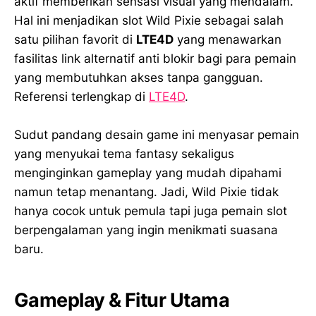
aktif memberikan sensasi visual yang mendalam.
Hal ini menjadikan slot Wild Pixie sebagai salah
satu pilihan favorit di
LTE4D
yang menawarkan
fasilitas link alternatif anti blokir bagi para pemain
yang membutuhkan akses tanpa gangguan.
Referensi terlengkap di
LTE4D
.
Sudut pandang desain game ini menyasar pemain
yang menyukai tema fantasy sekaligus
menginginkan gameplay yang mudah dipahami
namun tetap menantang. Jadi, Wild Pixie tidak
hanya cocok untuk pemula tapi juga pemain slot
berpengalaman yang ingin menikmati suasana
baru.
Gameplay & Fitur Utama