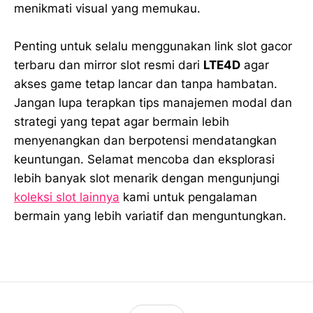
menikmati visual yang memukau.
Penting untuk selalu menggunakan link slot gacor
terbaru dan mirror slot resmi dari
LTE4D
agar
akses game tetap lancar dan tanpa hambatan.
Jangan lupa terapkan tips manajemen modal dan
strategi yang tepat agar bermain lebih
menyenangkan dan berpotensi mendatangkan
keuntungan. Selamat mencoba dan eksplorasi
lebih banyak slot menarik dengan mengunjungi
koleksi slot lainnya
kami untuk pengalaman
bermain yang lebih variatif dan menguntungkan.