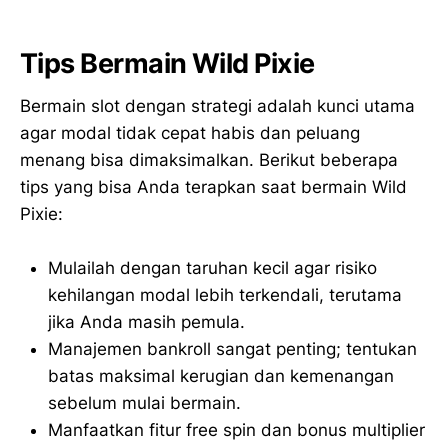
Tips Bermain Wild Pixie
Bermain slot dengan strategi adalah kunci utama
agar modal tidak cepat habis dan peluang
menang bisa dimaksimalkan. Berikut beberapa
tips yang bisa Anda terapkan saat bermain Wild
Pixie:
Mulailah dengan taruhan kecil agar risiko
kehilangan modal lebih terkendali, terutama
jika Anda masih pemula.
Manajemen bankroll sangat penting; tentukan
batas maksimal kerugian dan kemenangan
sebelum mulai bermain.
Manfaatkan fitur free spin dan bonus multiplier