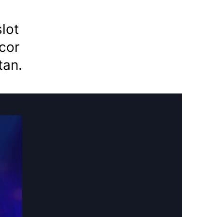
lot
acor
tan.