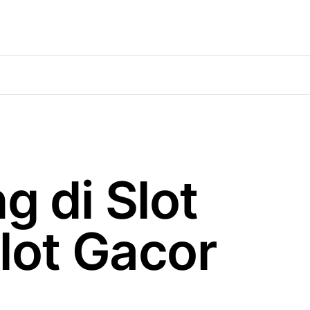
 di Slot
lot Gacor