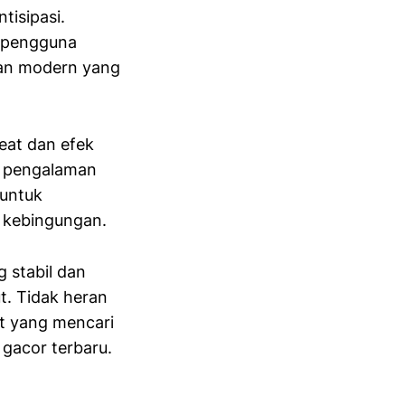
tisipasi.
 pengguna
han modern yang
eat dan efek
n pengalaman
 untuk
 kebingungan.
 stabil dan
t. Tidak heran
ot yang mencari
 gacor terbaru.