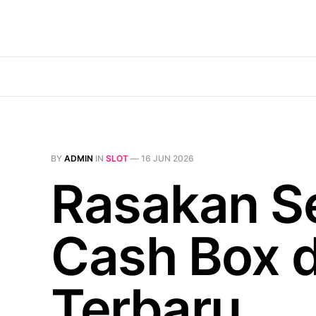
BY
ADMIN
IN
SLOT
—
16 JUN 2026
Rasakan Se
Cash Box d
Terbaru