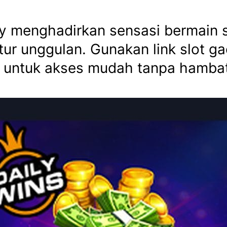
y menghadirkan sensasi bermain s
tur unggulan. Gunakan link slot g
mi untuk akses mudah tanpa hamba