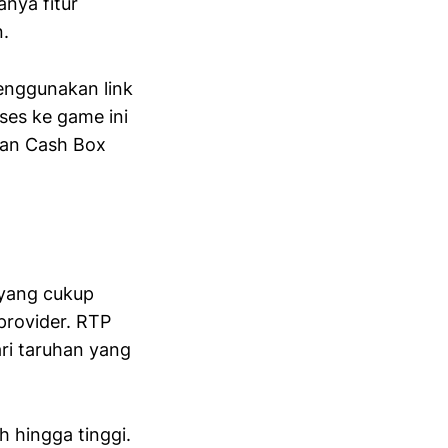
nya fitur
.
enggunakan link
kses ke game ini
lan Cash Box
 yang cukup
 provider. RTP
ri taruhan yang
h hingga tinggi.