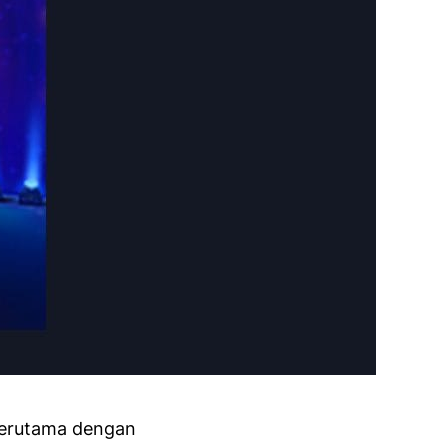
, terutama dengan