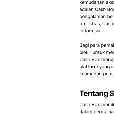
kemudahan akses
adalah Cash Box
pengalaman ber
fitur khas, Cas
Indonesia.
Bagi para pemain
blokir untuk me
Cash Box merupa
platform yang 
keamanan pemai
Tentang S
Cash Box memil
dalam permaina