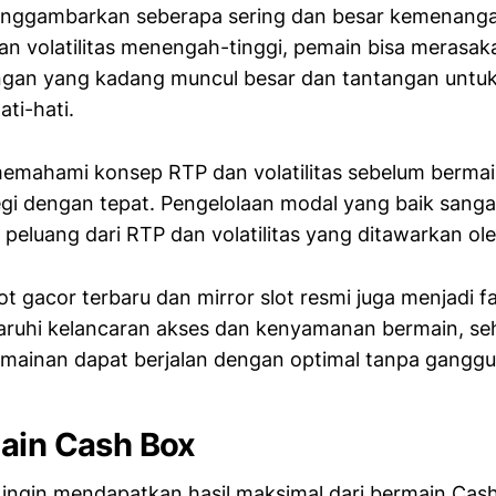
 menggambarkan seberapa sering dan besar kemenang
an volatilitas menengah-tinggi, pemain bisa merasa
gan yang kadang muncul besar dan tantangan untuk
ti-hati.
memahami konsep RTP dan volatilitas sebelum bermai
egi dengan tepat. Pengelolaan modal yang baik san
eluang dari RTP dan volatilitas yang ditawarkan ol
lot gacor terbaru dan mirror slot resmi juga menjadi f
uhi kelancaran akses dan kenyamanan bermain, se
mainan dapat berjalan dengan optimal tanpa ganggua
ain Cash Box
ingin mendapatkan hasil maksimal dari bermain Cas