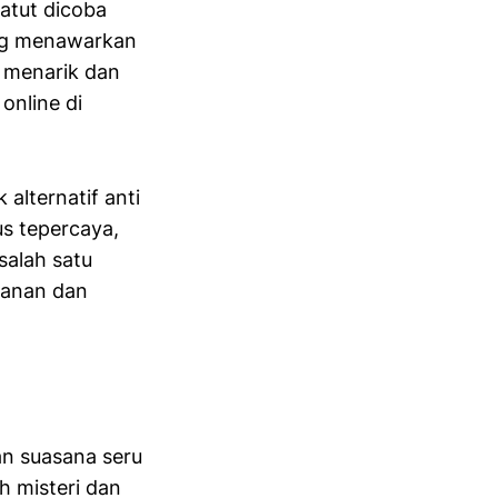
atut dicoba
ang menawarkan
 menarik dan
online di
 alternatif anti
us tepercaya,
salah satu
manan dan
n suasana seru
 misteri dan