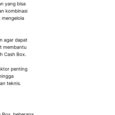
an yang bisa
kan kombinasi
 mengelola
n agar dapat
gat membantu
eh Cash Box.
aktor penting
hingga
n teknis.
h Box, beberapa