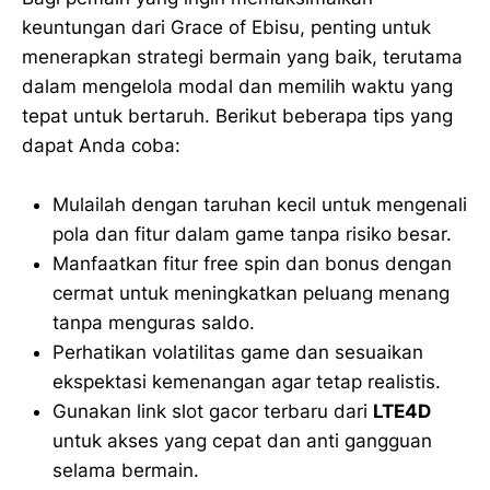
keuntungan dari Grace of Ebisu, penting untuk
menerapkan strategi bermain yang baik, terutama
dalam mengelola modal dan memilih waktu yang
tepat untuk bertaruh. Berikut beberapa tips yang
dapat Anda coba:
Mulailah dengan taruhan kecil untuk mengenali
pola dan fitur dalam game tanpa risiko besar.
Manfaatkan fitur free spin dan bonus dengan
cermat untuk meningkatkan peluang menang
tanpa menguras saldo.
Perhatikan volatilitas game dan sesuaikan
ekspektasi kemenangan agar tetap realistis.
Gunakan link slot gacor terbaru dari
LTE4D
untuk akses yang cepat dan anti gangguan
selama bermain.