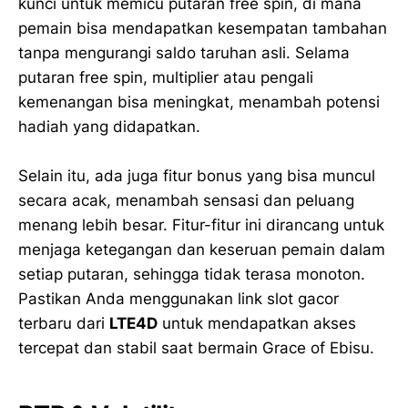
kunci untuk memicu putaran free spin, di mana
pemain bisa mendapatkan kesempatan tambahan
tanpa mengurangi saldo taruhan asli. Selama
putaran free spin, multiplier atau pengali
kemenangan bisa meningkat, menambah potensi
hadiah yang didapatkan.
Selain itu, ada juga fitur bonus yang bisa muncul
secara acak, menambah sensasi dan peluang
menang lebih besar. Fitur-fitur ini dirancang untuk
menjaga ketegangan dan keseruan pemain dalam
setiap putaran, sehingga tidak terasa monoton.
Pastikan Anda menggunakan link slot gacor
terbaru dari
LTE4D
untuk mendapatkan akses
tercepat dan stabil saat bermain Grace of Ebisu.