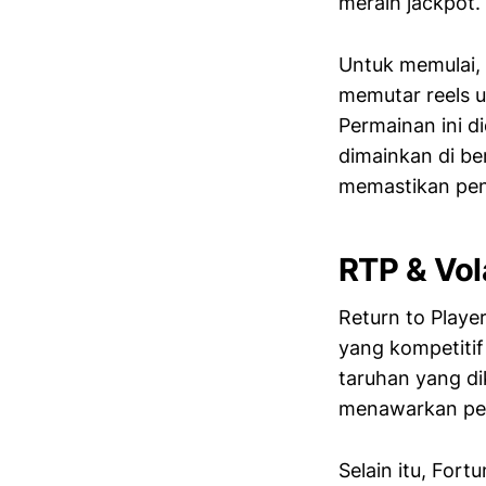
meraih jackpot.
Untuk memulai, 
memutar reels 
Permainan ini 
dimainkan di be
memastikan pen
RTP & Vola
Return to Playe
yang kompetitif
taruhan yang di
menawarkan pel
Selain itu, Fort