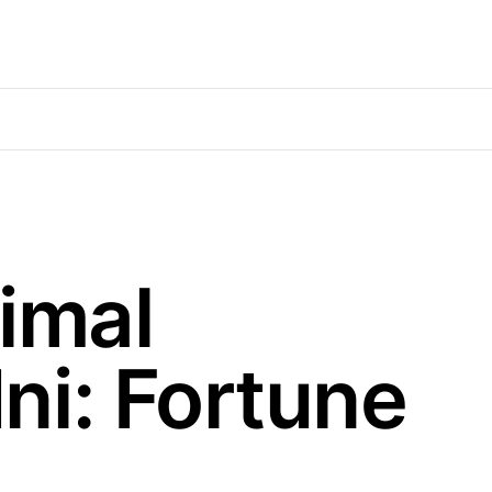
imal
ni: Fortune