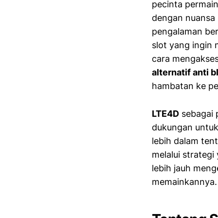
pecinta permain
dengan nuansa 
pengalaman ber
slot yang ingi
cara mengakse
alternatif anti b
hambatan ke per
LTE4D
sebagai 
dukungan untuk
lebih dalam te
melalui strateg
lebih jauh menge
memainkannya.