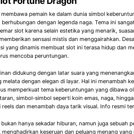
lot Fortune Dragon
 membawa pemain ke dalam dunia simbol keberuntun
 berhubungan dengan legenda naga. Tema ini sangat
mar slot karena selain estetika yang menarik, suasa
 memberikan sensasi mistis dan menggairahkan. Desa
si yang dinamis membuat slot ini terasa hidup dan
erus mencoba peruntungan.
inan didukung dengan latar suara yang menenangka
g melata dengan elegan di layar. Hal ini menambah k
igus memperkuat tema keberuntungan yang dibawa ol
taran, simbol-simbol seperti koin emas, naga, hingga
 reels dan menambah daya tarik visual. Info resmi te
 bukan hanya sekadar hiburan, namun juga sebuah 
k menghadirkan keseruan dan peluang menang yang r