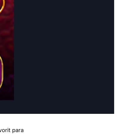
vorit para