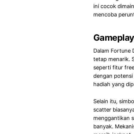
ini cocok dima
mencoba peruntu
Gameplay 
Dalam Fortune 
tetap menarik. 
seperti fitur f
dengan potensi 
hadiah yang dip
Selain itu, sim
scatter biasany
menggantikan s
banyak. Mekani