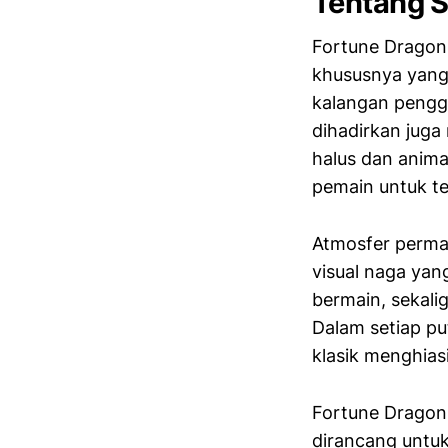
Tentang S
Fortune Dragon
khususnya yang
kalangan pengge
dihadirkan juga
halus dan anima
pemain untuk t
Atmosfer perma
visual naga yan
bermain, sekal
Dalam setiap pu
klasik menghiasi
Fortune Dragon
dirancang untu