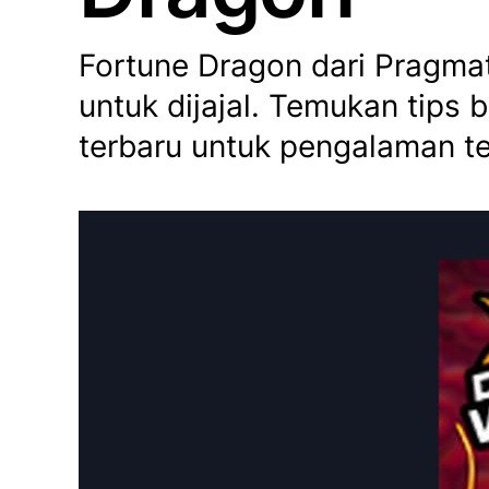
Fortune Dragon dari Pragmat
untuk dijajal. Temukan tips b
terbaru untuk pengalaman te