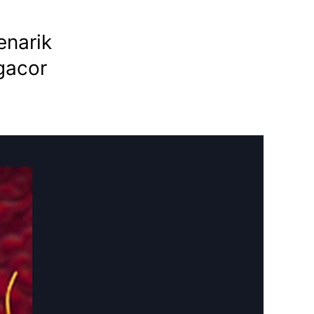
enarik
 gacor