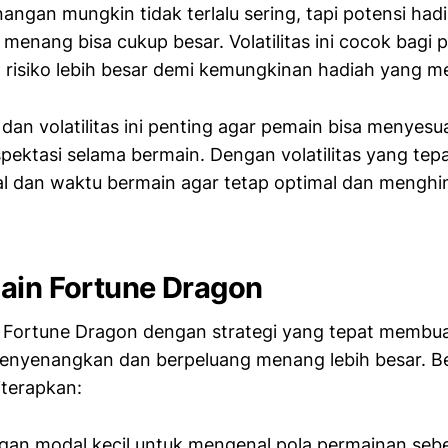
angan mungkin tidak terlalu sering, tapi potensi had
a menang bisa cukup besar. Volatilitas ini cocok bagi
risiko lebih besar demi kemungkinan hadiah yang m
n volatilitas ini penting agar pemain bisa menyesua
pektasi selama bermain. Dengan volatilitas yang tep
l dan waktu bermain agar tetap optimal dan menghin
ain Fortune Dragon
 Fortune Dragon dengan strategi yang tepat membu
menyenangkan dan berpeluang menang lebih besar. B
iterapkan:
ngan modal kecil untuk mengenal pola permainan seb