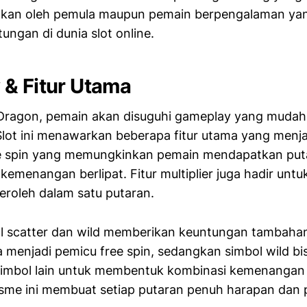
inkan oleh pemula maupun pemain berpengalaman yan
ngan di dunia slot online.
& Fitur Utama
Dragon, pemain akan disuguhi gameplay yang mudah 
Slot ini menawarkan beberapa fitur utama yang menjad
ree spin yang memungkinkan pemain mendapatkan puta
kemenangan berlipat. Fitur multiplier juga hadir unt
eroleh dalam satu putaran.
bol scatter dan wild memberikan keuntungan tambaha
a menjadi pemicu free spin, sedangkan simbol wild bi
imbol lain untuk membentuk kombinasi kemenangan 
sme ini membuat setiap putaran penuh harapan dan 