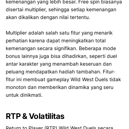
kemenangan yang lebih besar. Free spin biasanya
disertai multiplier, sehingga setiap kemenangan
akan dikalikan dengan nilai tertentu.
Multiplier adalah salah satu fitur yang menarik
perhatian karena dapat meningkatkan total
kemenangan secara signifikan. Beberapa mode
bonus lainnya juga bisa dihadirkan, seperti duel
antar karakter yang menambah keseruan dan
peluang mendapatkan hadiah tambahan. Fitur-
fitur ini membuat gameplay Wild West Duels tidak
monoton dan memberikan dinamika yang seru
untuk dinikmati.
RTP & Volatilitas
Return to Player (RTP) Wild West Duels secara