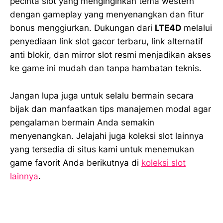
pecinta slot yang menginginkan tema western
dengan gameplay yang menyenangkan dan fitur
bonus menggiurkan. Dukungan dari
LTE4D
melalui
penyediaan link slot gacor terbaru, link alternatif
anti blokir, dan mirror slot resmi menjadikan akses
ke game ini mudah dan tanpa hambatan teknis.
Jangan lupa juga untuk selalu bermain secara
bijak dan manfaatkan tips manajemen modal agar
pengalaman bermain Anda semakin
menyenangkan. Jelajahi juga koleksi slot lainnya
yang tersedia di situs kami untuk menemukan
game favorit Anda berikutnya di
koleksi slot
lainnya
.