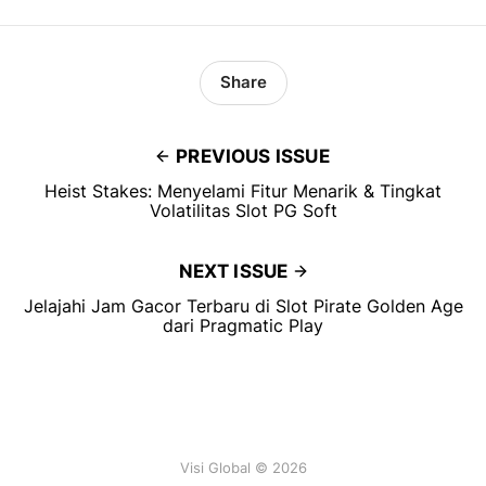
Share
PREVIOUS ISSUE
Heist Stakes: Menyelami Fitur Menarik & Tingkat
Volatilitas Slot PG Soft
NEXT ISSUE
Jelajahi Jam Gacor Terbaru di Slot Pirate Golden Age
dari Pragmatic Play
Visi Global © 2026