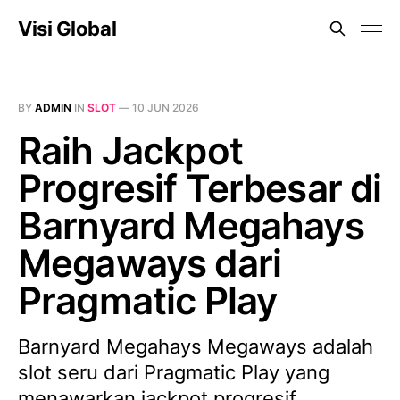
Visi Global
BY
ADMIN
IN
SLOT
—
10 JUN 2026
Raih Jackpot
Progresif Terbesar di
Barnyard Megahays
Megaways dari
Pragmatic Play
Barnyard Megahays Megaways adalah
slot seru dari Pragmatic Play yang
menawarkan jackpot progresif