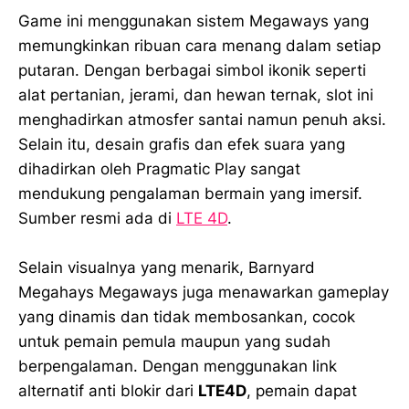
Game ini menggunakan sistem Megaways yang
memungkinkan ribuan cara menang dalam setiap
putaran. Dengan berbagai simbol ikonik seperti
alat pertanian, jerami, dan hewan ternak, slot ini
menghadirkan atmosfer santai namun penuh aksi.
Selain itu, desain grafis dan efek suara yang
dihadirkan oleh Pragmatic Play sangat
mendukung pengalaman bermain yang imersif.
Sumber resmi ada di
LTE 4D
.
Selain visualnya yang menarik, Barnyard
Megahays Megaways juga menawarkan gameplay
yang dinamis dan tidak membosankan, cocok
untuk pemain pemula maupun yang sudah
berpengalaman. Dengan menggunakan link
alternatif anti blokir dari
LTE4D
, pemain dapat