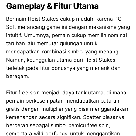
Gameplay & Fitur Utama
Bermain Heist Stakes cukup mudah, karena PG
Soft merancang game ini dengan mekanisme yang
intuitif. Umumnya, pemain cukup memilih nominal
taruhan lalu memutar gulungan untuk
mendapatkan kombinasi simbol yang menang.
Namun, keunggulan utama dari Heist Stakes
terletak pada fitur bonusnya yang menarik dan
beragam.
Fitur free spin menjadi daya tarik utama, di mana
pemain berkesempatan mendapatkan putaran
gratis dengan multiplier yang bisa menggandakan
kemenangan secara signifikan. Scatter biasanya
berperan sebagai simbol pemicu free spin,
sementara wild berfungsi untuk menggantikan