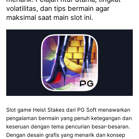
volatilitas, dan tips bermain agar
maksimal saat main slot ini.
Slot game Heist Stakes dari PG Soft menawarkan
pengalaman bermain yang penuh ketegangan dan
keseruan dengan tema pencurian besar-besaran.
Dengan desain grafis yang menarik dan konsep