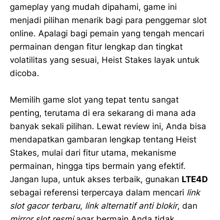
gameplay yang mudah dipahami, game ini
menjadi pilihan menarik bagi para penggemar slot
online. Apalagi bagi pemain yang tengah mencari
permainan dengan fitur lengkap dan tingkat
volatilitas yang sesuai, Heist Stakes layak untuk
dicoba.
Memilih game slot yang tepat tentu sangat
penting, terutama di era sekarang di mana ada
banyak sekali pilihan. Lewat review ini, Anda bisa
mendapatkan gambaran lengkap tentang Heist
Stakes, mulai dari fitur utama, mekanisme
permainan, hingga tips bermain yang efektif.
Jangan lupa, untuk akses terbaik, gunakan
LTE4D
sebagai referensi terpercaya dalam mencari
link
slot gacor terbaru
,
link alternatif anti blokir
, dan
mirror slot resmi
agar bermain Anda tidak