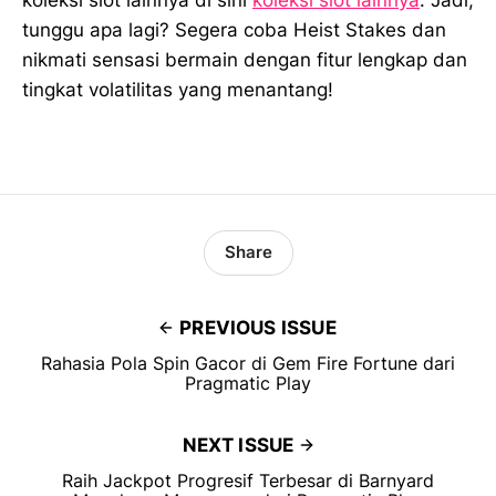
tunggu apa lagi? Segera coba Heist Stakes dan
nikmati sensasi bermain dengan fitur lengkap dan
tingkat volatilitas yang menantang!
Share
PREVIOUS ISSUE
Rahasia Pola Spin Gacor di Gem Fire Fortune dari
Pragmatic Play
NEXT ISSUE
Raih Jackpot Progresif Terbesar di Barnyard