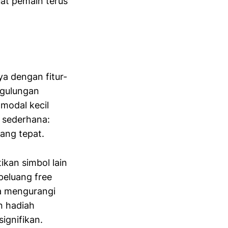
at pemain terus
a dengan fitur-
 gulungan
modal kecil
 sederhana:
ang tepat.
ikan simbol lain
eluang free
pa mengurangi
n hadiah
ignifikan.