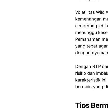
Volatilitas Wild
kemenangan mung
cenderung lebih
menunggu kesem
Pemahaman menge
yang tepat agar
dengan nyaman
Dengan RTP dan 
risiko dan imba
karakteristik i
bermain yang di
Tips Berm