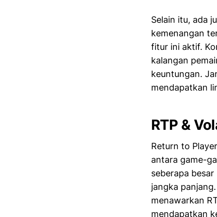
Selain itu, ada j
kemenangan terj
fitur ini aktif. 
kalangan pemai
keuntungan. Ja
mendapatkan lin
RTP & Vola
Return to Playe
antara game-gam
seberapa besar
jangka panjang.
menawarkan RTP
mendapatkan ke