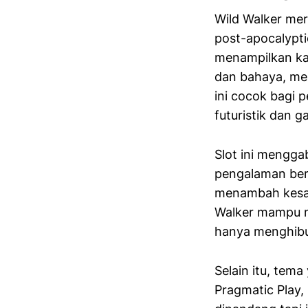
Wild Walker mer
post-apocalypti
menampilkan kar
dan bahaya, me
ini cocok bagi
futuristik dan g
Slot ini mengga
pengalaman berm
menambah kesan 
Walker mampu m
hanya menghibu
Selain itu, tema
Pragmatic Play,