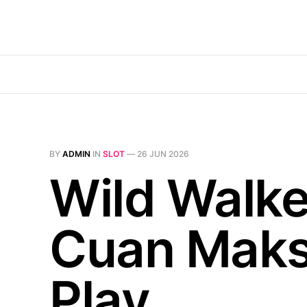
BY
ADMIN
IN
SLOT
—
26 JUN 2026
Wild Walke
Cuan Maksi
Play