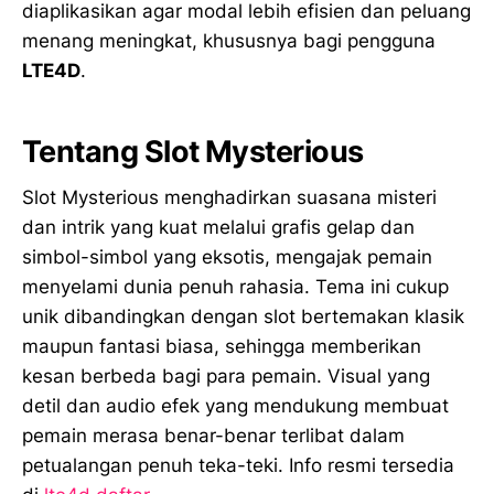
diaplikasikan agar modal lebih efisien dan peluang
menang meningkat, khususnya bagi pengguna
LTE4D
.
Tentang Slot Mysterious
Slot Mysterious menghadirkan suasana misteri
dan intrik yang kuat melalui grafis gelap dan
simbol-simbol yang eksotis, mengajak pemain
menyelami dunia penuh rahasia. Tema ini cukup
unik dibandingkan dengan slot bertemakan klasik
maupun fantasi biasa, sehingga memberikan
kesan berbeda bagi para pemain. Visual yang
detil dan audio efek yang mendukung membuat
pemain merasa benar-benar terlibat dalam
petualangan penuh teka-teki. Info resmi tersedia