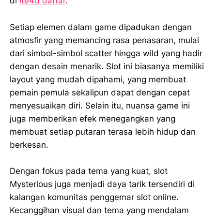
di
lte4d daftar
.
Setiap elemen dalam game dipadukan dengan
atmosfir yang memancing rasa penasaran, mulai
dari simbol-simbol scatter hingga wild yang hadir
dengan desain menarik. Slot ini biasanya memiliki
layout yang mudah dipahami, yang membuat
pemain pemula sekalipun dapat dengan cepat
menyesuaikan diri. Selain itu, nuansa game ini
juga memberikan efek menegangkan yang
membuat setiap putaran terasa lebih hidup dan
berkesan.
Dengan fokus pada tema yang kuat, slot
Mysterious juga menjadi daya tarik tersendiri di
kalangan komunitas penggemar slot online.
Kecanggihan visual dan tema yang mendalam