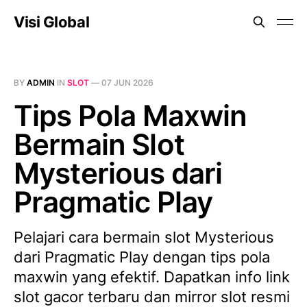
Visi Global
BY
ADMIN
IN
SLOT
—
07 JUN 2026
Tips Pola Maxwin
Bermain Slot
Mysterious dari
Pragmatic Play
Pelajari cara bermain slot Mysterious
dari Pragmatic Play dengan tips pola
maxwin yang efektif. Dapatkan info link
slot gacor terbaru dan mirror slot resmi