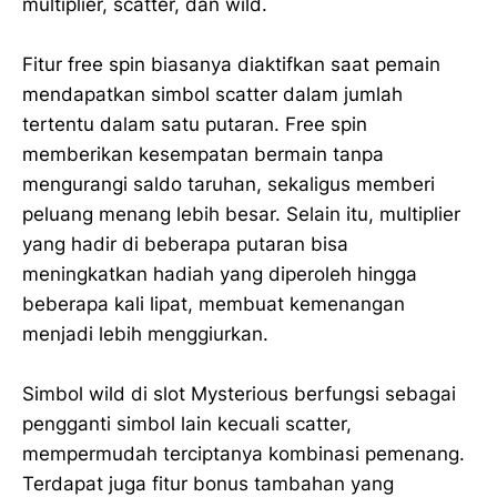
multiplier, scatter, dan wild.
Fitur free spin biasanya diaktifkan saat pemain
mendapatkan simbol scatter dalam jumlah
tertentu dalam satu putaran. Free spin
memberikan kesempatan bermain tanpa
mengurangi saldo taruhan, sekaligus memberi
peluang menang lebih besar. Selain itu, multiplier
yang hadir di beberapa putaran bisa
meningkatkan hadiah yang diperoleh hingga
beberapa kali lipat, membuat kemenangan
menjadi lebih menggiurkan.
Simbol wild di slot Mysterious berfungsi sebagai
pengganti simbol lain kecuali scatter,
mempermudah terciptanya kombinasi pemenang.
Terdapat juga fitur bonus tambahan yang