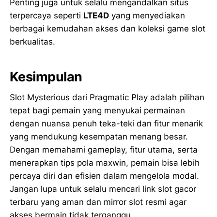
Penting juga untuk selalu mengandalkan situs
terpercaya seperti
LTE4D
yang menyediakan
berbagai kemudahan akses dan koleksi game slot
berkualitas.
Kesimpulan
Slot Mysterious dari Pragmatic Play adalah pilihan
tepat bagi pemain yang menyukai permainan
dengan nuansa penuh teka-teki dan fitur menarik
yang mendukung kesempatan menang besar.
Dengan memahami gameplay, fitur utama, serta
menerapkan tips pola maxwin, pemain bisa lebih
percaya diri dan efisien dalam mengelola modal.
Jangan lupa untuk selalu mencari link slot gacor
terbaru yang aman dan mirror slot resmi agar
akses bermain tidak terganggu.