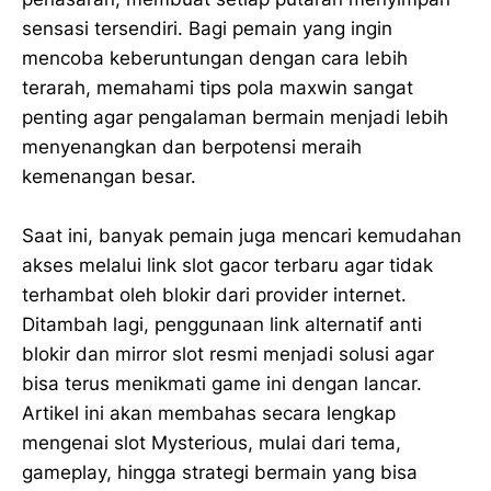
sensasi tersendiri. Bagi pemain yang ingin
mencoba keberuntungan dengan cara lebih
terarah, memahami tips pola maxwin sangat
penting agar pengalaman bermain menjadi lebih
menyenangkan dan berpotensi meraih
kemenangan besar.
Saat ini, banyak pemain juga mencari kemudahan
akses melalui link slot gacor terbaru agar tidak
terhambat oleh blokir dari provider internet.
Ditambah lagi, penggunaan link alternatif anti
blokir dan mirror slot resmi menjadi solusi agar
bisa terus menikmati game ini dengan lancar.
Artikel ini akan membahas secara lengkap
mengenai slot Mysterious, mulai dari tema,
gameplay, hingga strategi bermain yang bisa