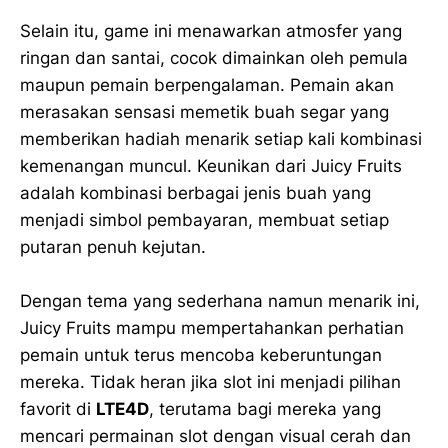
Selain itu, game ini menawarkan atmosfer yang
ringan dan santai, cocok dimainkan oleh pemula
maupun pemain berpengalaman. Pemain akan
merasakan sensasi memetik buah segar yang
memberikan hadiah menarik setiap kali kombinasi
kemenangan muncul. Keunikan dari Juicy Fruits
adalah kombinasi berbagai jenis buah yang
menjadi simbol pembayaran, membuat setiap
putaran penuh kejutan.
Dengan tema yang sederhana namun menarik ini,
Juicy Fruits mampu mempertahankan perhatian
pemain untuk terus mencoba keberuntungan
mereka. Tidak heran jika slot ini menjadi pilihan
favorit di
LTE4D
, terutama bagi mereka yang
mencari permainan slot dengan visual cerah dan