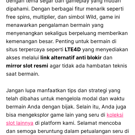
dengan tema segar dan gameplay yang mudah
dipahami. Dengan berbagai fitur menarik seperti
free spins, multiplier, dan simbol Wild, game ini
menawarkan pengalaman bermain yang
menyenangkan sekaligus berpeluang memberikan
kemenangan besar. Penting untuk bermain di
situs terpercaya seperti
LTE4D
yang menyediakan
akses melalui
link alternatif anti blokir
dan
mirror slot resmi
agar tidak ada hambatan teknis
saat bermain.
Jangan lupa manfaatkan tips dan strategi yang
telah dibahas untuk mengelola modal dan waktu
bermain Anda dengan bijak. Selain itu, Anda juga
bisa mengeksplor game lain yang seru di
koleksi
slot lainnya
di platform kami. Selamat mencoba
dan semoga beruntung dalam petualangan seru di