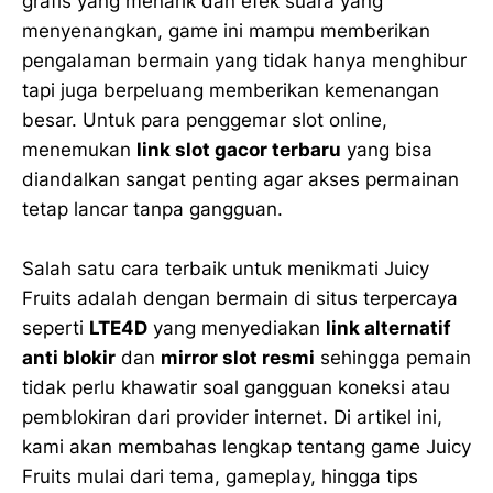
grafis yang menarik dan efek suara yang
menyenangkan, game ini mampu memberikan
pengalaman bermain yang tidak hanya menghibur
tapi juga berpeluang memberikan kemenangan
besar. Untuk para penggemar slot online,
menemukan
link slot gacor terbaru
yang bisa
diandalkan sangat penting agar akses permainan
tetap lancar tanpa gangguan.
Salah satu cara terbaik untuk menikmati Juicy
Fruits adalah dengan bermain di situs terpercaya
seperti
LTE4D
yang menyediakan
link alternatif
anti blokir
dan
mirror slot resmi
sehingga pemain
tidak perlu khawatir soal gangguan koneksi atau
pemblokiran dari provider internet. Di artikel ini,
kami akan membahas lengkap tentang game Juicy
Fruits mulai dari tema, gameplay, hingga tips