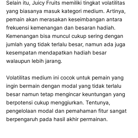
Selain itu, Juicy Fruits memiliki tingkat volatilitas
yang biasanya masuk kategori medium. Artinya,
pemain akan merasakan keseimbangan antara
frekuensi kemenangan dan besaran hadiah.
Kemenangan bisa muncul cukup sering dengan
jumlah yang tidak terlalu besar, namun ada juga
kesempatan mendapatkan hadiah besar
walaupun lebih jarang.
Volatilitas medium ini cocok untuk pemain yang
ingin bermain dengan modal yang tidak terlalu
besar namun tetap mengincar keuntungan yang
berpotensi cukup menggiurkan. Tentunya,
pengelolaan modal dan pemahaman fitur sangat
berpengaruh pada hasil akhir permainan.