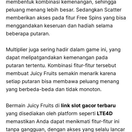
membentuk kombinasi kemenangan, sehingga
peluang menang lebih besar. Sedangkan Scatter
memberikan akses pada fitur Free Spins yang bisa
menggandakan keseruan dan hadiah selama
beberapa putaran.
Multiplier juga sering hadir dalam game ini, yang
dapat melipatgandakan kemenangan pada
putaran tertentu. Kombinasi fitur-fitur tersebut
membuat Juicy Fruits semakin menarik karena
setiap putaran bisa membawa peluang menang
yang berbeda-beda dan tidak monoton.
Bermain Juicy Fruits di
link slot gacor terbaru
yang disediakan oleh platform seperti
LTE4D
memastikan Anda dapat menikmati fitur-fitur ini
tanpa gangguan, dengan akses yang selalu lancar