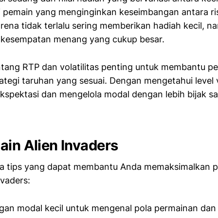
 pemain yang menginginkan keseimbangan antara ris
arena tidak terlalu sering memberikan hadiah kecil, n
 kesempatan menang yang cukup besar.
ang RTP dan volatilitas penting untuk membantu p
tegi taruhan yang sesuai. Dengan mengetahui level vo
kspektasi dan mengelola modal dengan lebih bijak s
ain Alien Invaders
pa tips yang dapat membantu Anda memaksimalkan 
nvaders:
gan modal kecil untuk mengenal pola permainan dan 