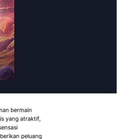
aman bermain
 yang atraktif,
sensasi
berikan peluang