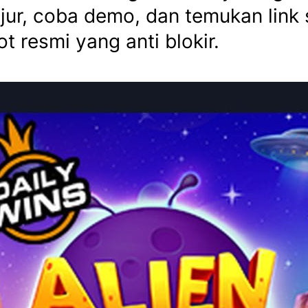
jur, coba demo, dan temukan link 
ot resmi yang anti blokir.