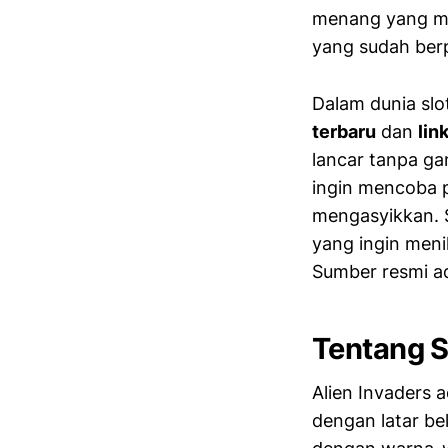
menang yang men
yang sudah ber
Dalam dunia sl
terbaru
dan
lin
lancar tanpa ga
ingin mencoba 
mengasyikkan. S
yang ingin meni
Sumber resmi a
Tentang S
Alien Invaders 
dengan latar be