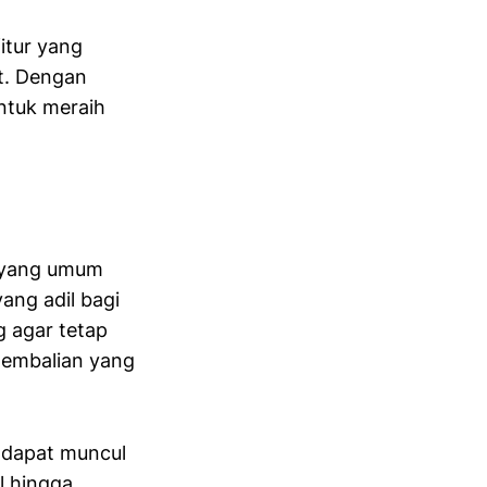
itur yang
t. Dengan
ntuk meraih
n yang umum
ang adil bagi
g agar tetap
gembalian yang
n dapat muncul
l hingga