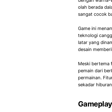
dengan warna-w
olah berada dal
sangat cocok b
Game ini menamp
teknologi canggi
latar yang din
desain memberi
Meski bertema fu
pemain dari be
permainan. Fitu
sekadar hiburan
Gameplay 