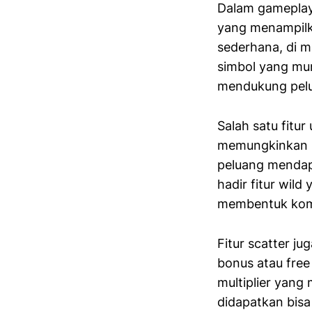
Dalam gameplay
yang menampilk
sederhana, di 
simbol yang mun
mendukung pel
Salah satu fitur
memungkinkan p
peluang mendapa
hadir fitur wil
membentuk kom
Fitur scatter j
bonus atau free 
multiplier yang
didapatkan bisa 