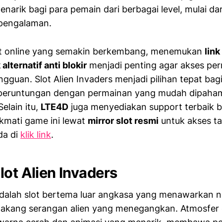
arik bagi para pemain dari berbagai level, mulai da
pengalaman.
ot online yang semakin berkembang, menemukan
link
k alternatif anti blokir
menjadi penting agar akses per
ngguan. Slot Alien Invaders menjadi pilihan tepat ba
peruntungan dengan permainan yang mudah dipaham
elain itu,
LTE4D
juga menyediakan support terbaik 
kmati game ini lewat
mirror slot resmi
untuk akses t
da di
klik link
.
lot Alien Invaders
adalah slot bertema luar angkasa yang menawarkan nu
lakang serangan alien yang menegangkan. Atmosfer g