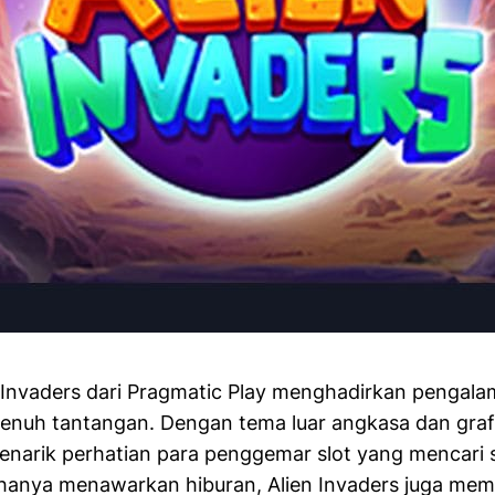
 Invaders dari Pragmatic Play menghadirkan pengal
enuh tantangan. Dengan tema luar angkasa dan grafis
enarik perhatian para penggemar slot yang mencari 
 hanya menawarkan hiburan, Alien Invaders juga mem