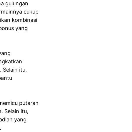
ma gulungan
ermainnya cukup
ikan kombinasi
 bonus yang
 yang
ngkatkan
Selain itu,
bantu
t memicu putaran
 Selain itu,
hadiah yang
.