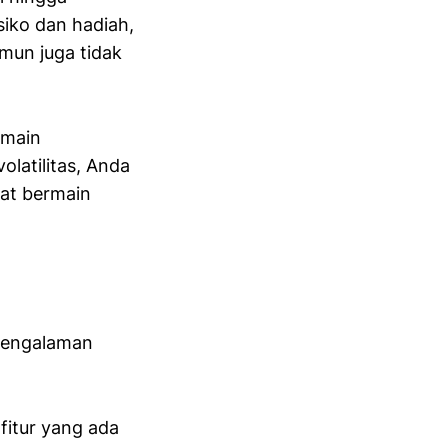
iko dan hadiah,
amun juga tidak
emain
latilitas, Anda
aat bermain
pengalaman
fitur yang ada