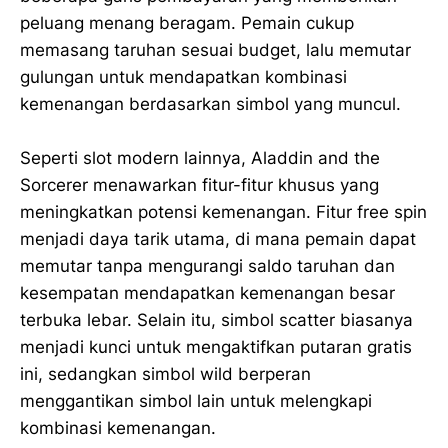
peluang menang beragam. Pemain cukup
memasang taruhan sesuai budget, lalu memutar
gulungan untuk mendapatkan kombinasi
kemenangan berdasarkan simbol yang muncul.
Seperti slot modern lainnya, Aladdin and the
Sorcerer menawarkan fitur-fitur khusus yang
meningkatkan potensi kemenangan. Fitur free spin
menjadi daya tarik utama, di mana pemain dapat
memutar tanpa mengurangi saldo taruhan dan
kesempatan mendapatkan kemenangan besar
terbuka lebar. Selain itu, simbol scatter biasanya
menjadi kunci untuk mengaktifkan putaran gratis
ini, sedangkan simbol wild berperan
menggantikan simbol lain untuk melengkapi
kombinasi kemenangan.