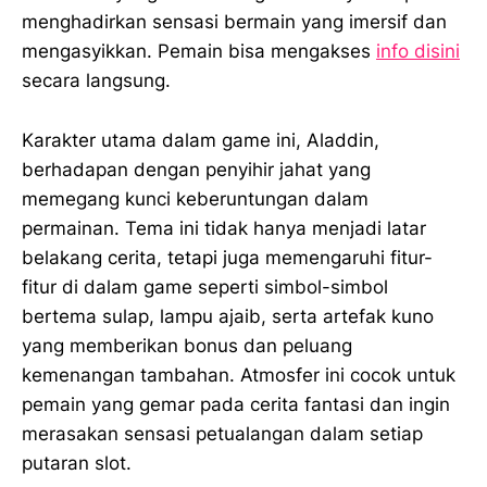
menghadirkan sensasi bermain yang imersif dan
mengasyikkan. Pemain bisa mengakses
info disini
secara langsung.
Karakter utama dalam game ini, Aladdin,
berhadapan dengan penyihir jahat yang
memegang kunci keberuntungan dalam
permainan. Tema ini tidak hanya menjadi latar
belakang cerita, tetapi juga memengaruhi fitur-
fitur di dalam game seperti simbol-simbol
bertema sulap, lampu ajaib, serta artefak kuno
yang memberikan bonus dan peluang
kemenangan tambahan. Atmosfer ini cocok untuk
pemain yang gemar pada cerita fantasi dan ingin
merasakan sensasi petualangan dalam setiap
putaran slot.