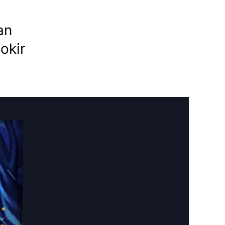
an
okir