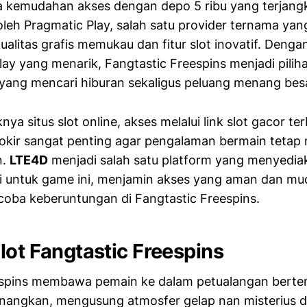
a kemudahan akses dengan depo 5 ribu yang terjangk
eh Pragmatic Play, salah satu provider ternama yan
alitas grafis memukau dan fitur slot inovatif. Deng
ay yang menarik, Fangtastic Freespins menjadi piliha
yang mencari hiburan sekaligus peluang menang besa
ya situs slot online, akses melalui link slot gacor ter
 blokir sangat penting agar pengalaman bermain teta
n.
LTE4D
menjadi salah satu platform yang menyedia
mi untuk game ini, menjamin akses yang aman dan m
oba keberuntungan di Fangtastic Freespins.
lot Fangtastic Freespins
espins membawa pemain ke dalam petualangan berte
nangkan, mengusung atmosfer gelap nan misterius 