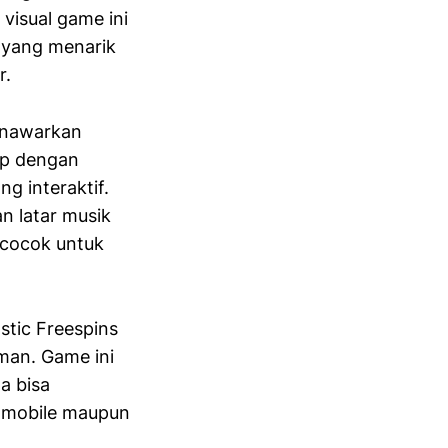
isual game ini
n yang menarik
r.
menawarkan
up dengan
g interaktif.
n latar musik
 cocok untuk
tic Freespins
man. Game ini
a bisa
t mobile maupun