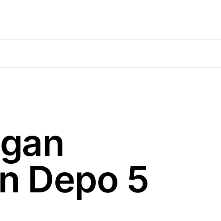
ngan
an Depo 5