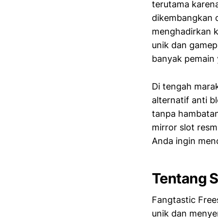
terutama karen
dikembangkan ol
menghadirkan ku
unik dan gamepl
banyak pemain 
Di tengah marakn
alternatif anti
tanpa hambata
mirror slot res
Anda ingin menc
Tentang S
Fangtastic Fre
unik dan menye