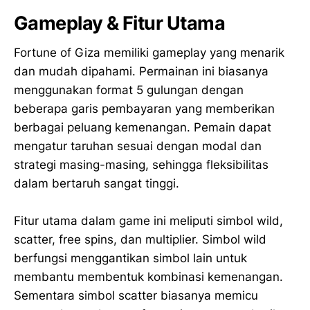
Gameplay & Fitur Utama
Fortune of Giza memiliki gameplay yang menarik
dan mudah dipahami. Permainan ini biasanya
menggunakan format 5 gulungan dengan
beberapa garis pembayaran yang memberikan
berbagai peluang kemenangan. Pemain dapat
mengatur taruhan sesuai dengan modal dan
strategi masing-masing, sehingga fleksibilitas
dalam bertaruh sangat tinggi.
Fitur utama dalam game ini meliputi simbol wild,
scatter, free spins, dan multiplier. Simbol wild
berfungsi menggantikan simbol lain untuk
membantu membentuk kombinasi kemenangan.
Sementara simbol scatter biasanya memicu