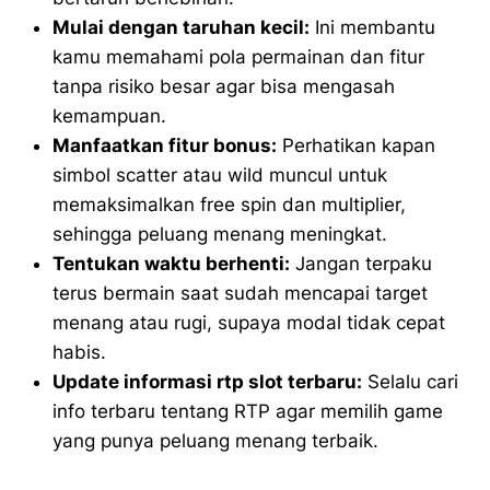
Mulai dengan taruhan kecil:
Ini membantu
kamu memahami pola permainan dan fitur
tanpa risiko besar agar bisa mengasah
kemampuan.
Manfaatkan fitur bonus:
Perhatikan kapan
simbol scatter atau wild muncul untuk
memaksimalkan free spin dan multiplier,
sehingga peluang menang meningkat.
Tentukan waktu berhenti:
Jangan terpaku
terus bermain saat sudah mencapai target
menang atau rugi, supaya modal tidak cepat
habis.
Update informasi rtp slot terbaru:
Selalu cari
info terbaru tentang RTP agar memilih game
yang punya peluang menang terbaik.