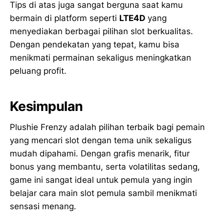
Tips di atas juga sangat berguna saat kamu
bermain di platform seperti
LTE4D
yang
menyediakan berbagai pilihan slot berkualitas.
Dengan pendekatan yang tepat, kamu bisa
menikmati permainan sekaligus meningkatkan
peluang profit.
Kesimpulan
Plushie Frenzy adalah pilihan terbaik bagi pemain
yang mencari slot dengan tema unik sekaligus
mudah dipahami. Dengan grafis menarik, fitur
bonus yang membantu, serta volatilitas sedang,
game ini sangat ideal untuk pemula yang ingin
belajar cara main slot pemula sambil menikmati
sensasi menang.