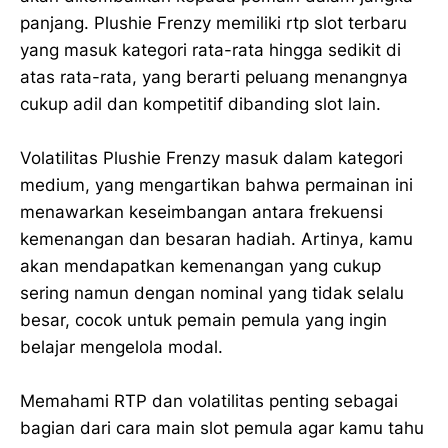
panjang. Plushie Frenzy memiliki rtp slot terbaru
yang masuk kategori rata-rata hingga sedikit di
atas rata-rata, yang berarti peluang menangnya
cukup adil dan kompetitif dibanding slot lain.
Volatilitas Plushie Frenzy masuk dalam kategori
medium, yang mengartikan bahwa permainan ini
menawarkan keseimbangan antara frekuensi
kemenangan dan besaran hadiah. Artinya, kamu
akan mendapatkan kemenangan yang cukup
sering namun dengan nominal yang tidak selalu
besar, cocok untuk pemain pemula yang ingin
belajar mengelola modal.
Memahami RTP dan volatilitas penting sebagai
bagian dari cara main slot pemula agar kamu tahu