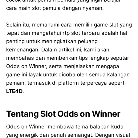
cara main slot pemula dengan nyaman.
Selain itu, memahami cara memilih game slot yang
tepat dan mengetahui rtp slot terbaru adalah hal
penting untuk meningkatkan peluang
kemenangan. Dalam artikel ini, kami akan
membahas dan memberikan tips lengkap seputar
Odds on Winner, serta menjelaskan mengapa
game ini layak untuk dicoba oleh semua kalangan
pemain, termasuk di platform terpercaya seperti
LTE4D
.
Tentang Slot Odds on Winner
Odds on Winner membawa tema balapan kuda
yang energik dan penuh semangat. Dengan visual