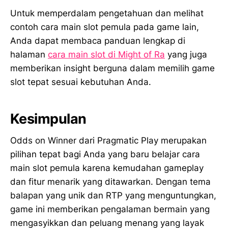
Untuk memperdalam pengetahuan dan melihat
contoh cara main slot pemula pada game lain,
Anda dapat membaca panduan lengkap di
halaman
cara main slot di Might of Ra
yang juga
memberikan insight berguna dalam memilih game
slot tepat sesuai kebutuhan Anda.
Kesimpulan
Odds on Winner dari Pragmatic Play merupakan
pilihan tepat bagi Anda yang baru belajar cara
main slot pemula karena kemudahan gameplay
dan fitur menarik yang ditawarkan. Dengan tema
balapan yang unik dan RTP yang menguntungkan,
game ini memberikan pengalaman bermain yang
mengasyikkan dan peluang menang yang layak