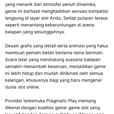
yang menarik dan atmosfer penuh dinamika,
game ini berhasil menghadirkan sensasi kompetisi
langsung di layar slot Anda. Setiap putaran terasa
seperti menantang keberuntungan di arena
balapan yang sesungguhnya.
Desain grafis yang detail serta animasi yang halus
membuat pemain betah berlama-lama bermain.
Suara latar yang mendukung suasana balapan
semakin menambah keseruan, menjadikan game
ini lebih hidup dan mudah dinikmati oleh semua
kalangan, khususnya bagi yang baru mengenal
dunia slot online.
Provider terkemuka Pragmatic Play memang
dikenal dengan kualitas game-game slot yang