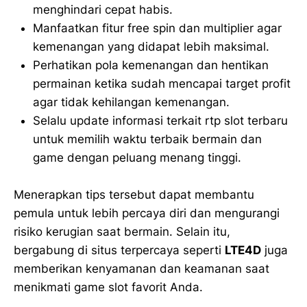
menghindari cepat habis.
Manfaatkan fitur free spin dan multiplier agar
kemenangan yang didapat lebih maksimal.
Perhatikan pola kemenangan dan hentikan
permainan ketika sudah mencapai target profit
agar tidak kehilangan kemenangan.
Selalu update informasi terkait rtp slot terbaru
untuk memilih waktu terbaik bermain dan
game dengan peluang menang tinggi.
Menerapkan tips tersebut dapat membantu
pemula untuk lebih percaya diri dan mengurangi
risiko kerugian saat bermain. Selain itu,
bergabung di situs terpercaya seperti
LTE4D
juga
memberikan kenyamanan dan keamanan saat
menikmati game slot favorit Anda.