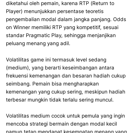
diketahui oleh pemain, karena RTP (Return to
Player) menunjukkan persentase teoretis
pengembalian modal dalam jangka panjang. Odds
on Winner memiliki RTP yang kompetitif, sesuai
standar Pragmatic Play, sehingga menjanjikan
peluang menang yang adil.
Volatilitas game ini termasuk level sedang
(medium), yang berarti keseimbangan antara
frekuensi kemenangan dan besaran hadiah cukup
seimbang. Pemain bisa mengharapkan
kemenangan yang cukup sering, meskipun hadiah
terbesar mungkin tidak terlalu sering muncul.
Volatilitas medium cocok untuk pemula yang ingin
mencoba strategi bermain dengan modal kecil
namun tetap mendapat kesempatan menang yang