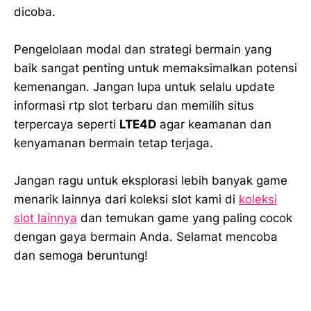
dicoba.
Pengelolaan modal dan strategi bermain yang
baik sangat penting untuk memaksimalkan potensi
kemenangan. Jangan lupa untuk selalu update
informasi rtp slot terbaru dan memilih situs
terpercaya seperti
LTE4D
agar keamanan dan
kenyamanan bermain tetap terjaga.
Jangan ragu untuk eksplorasi lebih banyak game
menarik lainnya dari koleksi slot kami di
koleksi
slot lainnya
dan temukan game yang paling cocok
dengan gaya bermain Anda. Selamat mencoba
dan semoga beruntung!