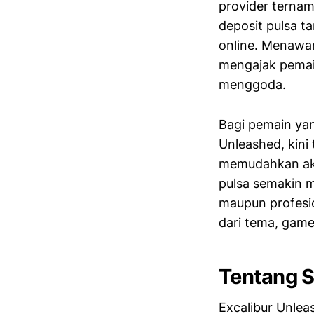
provider terna
deposit pulsa ta
online. Menawar
mengajak pemai
menggoda.
Bagi pemain yan
Unleashed, kini 
memudahkan akse
pulsa semakin 
maupun profesio
dari tema, game
Tentang S
Excalibur Unlea