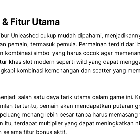
& Fitur Utama
ibur Unleashed cukup mudah dipahami, menjadikann
an pemain, termasuk pemula. Permainan terdiri dari
n kombinasi simbol yang harus cocok agar memenan
fitur khas slot modern seperti wild yang dapat mengg
engkapi kombinasi kemenangan dan scatter yang mem
menjadi salah satu daya tarik utama dalam game ini. K
umlah tertentu, pemain akan mendapatkan putaran gr
eluang menang lebih besar tanpa harus memasang 
n itu, terdapat multiplier yang dapat meningkatkan 
n selama fitur bonus aktif.