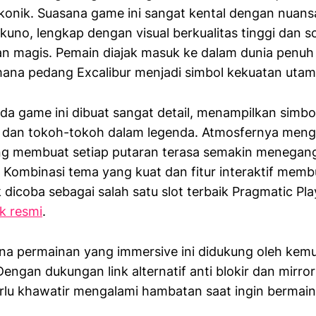
ikonik. Suasana game ini sangat kental dengan nuans
s kuno, lengkap dengan visual berkualitas tinggi dan 
 magis. Pemain diajak masuk ke dalam dunia penuh
 mana pedang Excalibur menjadi simbol kekuatan utam
ada game ini dibuat sangat detail, menampilkan simbo
i, dan tokoh-tokoh dalam legenda. Atmosfernya men
ang membuat setiap putaran terasa semakin menegan
ombinasi tema yang kuat dan fitur interaktif membu
dicoba sebagai salah satu slot terbaik Pragmatic Pla
nk resmi
.
sana permainan yang immersive ini didukung oleh ke
Dengan dukungan link alternatif anti blokir dan mirror
rlu khawatir mengalami hambatan saat ingin bermain