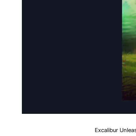
Excalibur Unlea