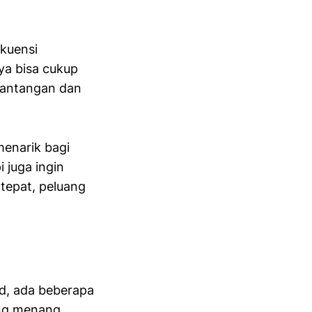
ekuensi
ya bisa cukup
 tantangan dan
menarik bagi
 juga ingin
tepat, peluang
d, ada beberapa
ng menang,