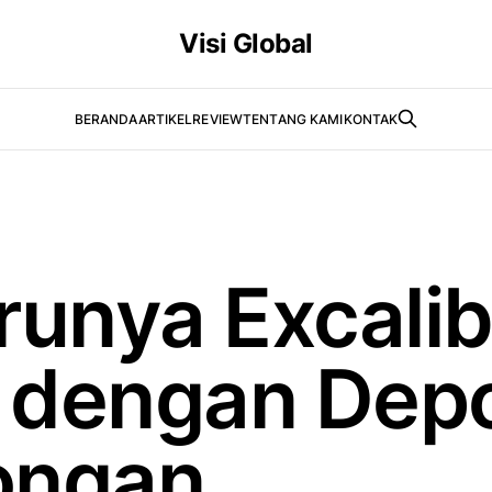
Visi Global
BERANDA
ARTIKEL
REVIEW
TENTANG KAMI
KONTAK
runya Excali
 dengan Depo
ongan