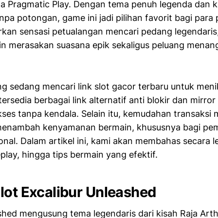
ma Pragmatic Play. Dengan tema penuh legenda dan
npa potongan, game ini jadi pilihan favorit bagi par
kan sensasi petualangan mencari pedang legendaris,
n merasakan suasana epik sekaligus peluang menan
g sedang mencari link slot gacor terbaru untuk meni
tersedia berbagai link alternatif anti blokir dan mirror
s tanpa kendala. Selain itu, kemudahan transaksi m
menambah kenyamanan bermain, khususnya bagi pe
nal. Dalam artikel ini, kami akan membahas secara l
play, hingga tips bermain yang efektif.
lot Excalibur Unleashed
shed mengusung tema legendaris dari kisah Raja Art