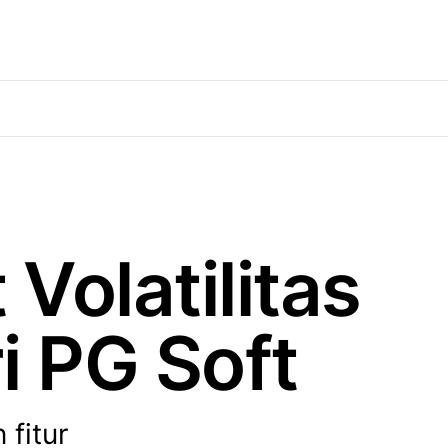
Volatilitas
i PG Soft
fitur