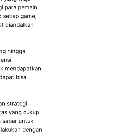
i para pemain.
k setiap game,
t diandalkan
ang hingga
uensi
dak mendapatkan
dapat bisa
n strategi
itas yang cukup
h sabar untuk
ilakukan dengan