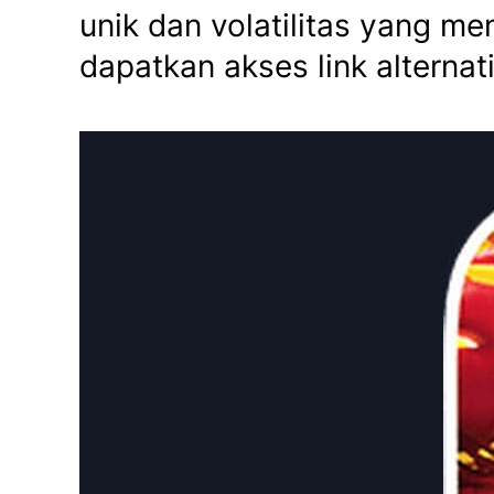
unik dan volatilitas yang men
dapatkan akses link alternatif