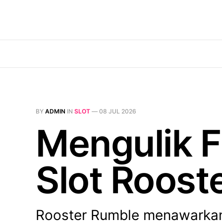
BY
ADMIN
IN
SLOT
—
08 JUL 2026
Mengulik Fi
Slot Roost
Rooster Rumble menawarkan 