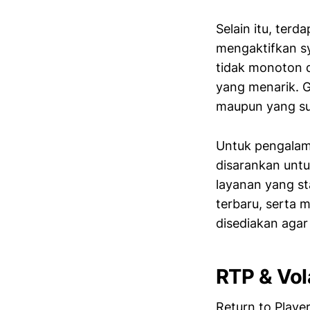
Selain itu, ter
mengaktifkan sy
tidak monoton 
yang menarik. G
maupun yang s
Untuk pengalam
disarankan un
layanan yang st
terbaru, serta m
disediakan agar
RTP & Vola
Return to Playe