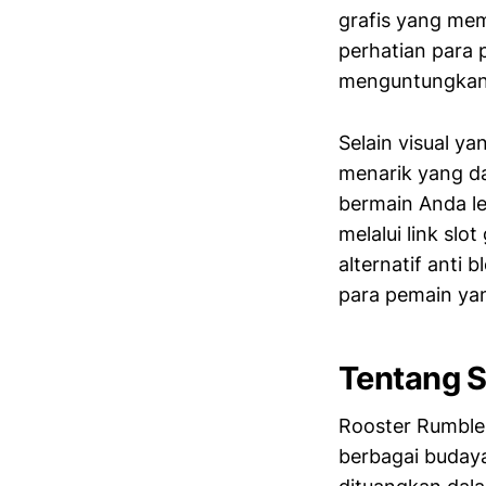
grafis yang mem
perhatian para 
menguntungkan
Selain visual y
menarik yang d
bermain Anda l
melalui link slo
alternatif anti 
para pemain ya
Tentang S
Rooster Rumble 
berbagai buday