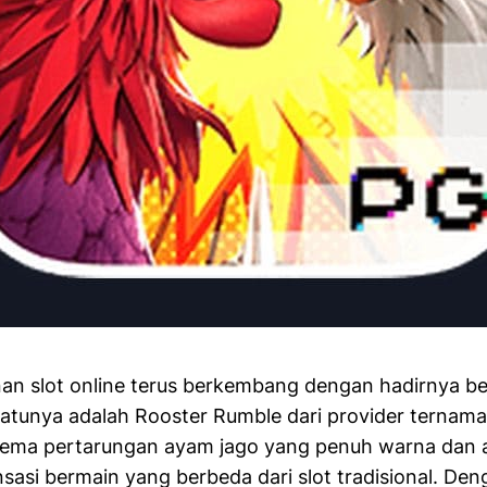
nan slot online terus berkembang dengan hadirnya be
satunya adalah Rooster Rumble dari provider ternama 
tema pertarungan ayam jago yang penuh warna dan at
asi bermain yang berbeda dari slot tradisional. Den