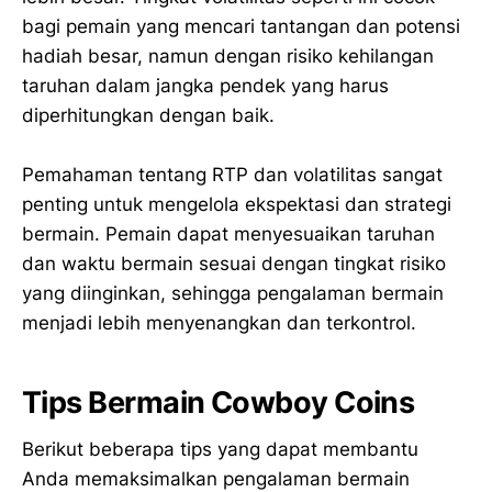
bagi pemain yang mencari tantangan dan potensi
hadiah besar, namun dengan risiko kehilangan
taruhan dalam jangka pendek yang harus
diperhitungkan dengan baik.
Pemahaman tentang RTP dan volatilitas sangat
penting untuk mengelola ekspektasi dan strategi
bermain. Pemain dapat menyesuaikan taruhan
dan waktu bermain sesuai dengan tingkat risiko
yang diinginkan, sehingga pengalaman bermain
menjadi lebih menyenangkan dan terkontrol.
Tips Bermain Cowboy Coins
Berikut beberapa tips yang dapat membantu
Anda memaksimalkan pengalaman bermain