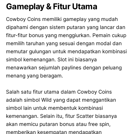
Gameplay & Fitur Utama
Cowboy Coins memiliki gameplay yang mudah
dipahami dengan sistem putaran yang lancar dan
fitur-fitur bonus yang menggiurkan. Pemain cukup
memilih taruhan yang sesuai dengan modal dan
memutar gulungan untuk mendapatkan kombinasi
simbol kemenangan. Slot ini biasanya
menawarkan sejumlah paylines dengan peluang
menang yang beragam.
Salah satu fitur utama dalam Cowboy Coins
adalah simbol Wild yang dapat menggantikan
simbol lain untuk membentuk kombinasi
kemenangan. Selain itu, fitur Scatter biasanya
akan memicu putaran bonus atau free spin,
memberikan kesempatan mendapatkan