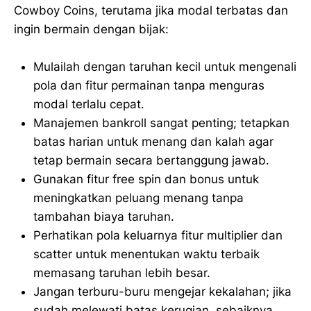
Cowboy Coins, terutama jika modal terbatas dan
ingin bermain dengan bijak:
Mulailah dengan taruhan kecil untuk mengenali
pola dan fitur permainan tanpa menguras
modal terlalu cepat.
Manajemen bankroll sangat penting; tetapkan
batas harian untuk menang dan kalah agar
tetap bermain secara bertanggung jawab.
Gunakan fitur free spin dan bonus untuk
meningkatkan peluang menang tanpa
tambahan biaya taruhan.
Perhatikan pola keluarnya fitur multiplier dan
scatter untuk menentukan waktu terbaik
memasang taruhan lebih besar.
Jangan terburu-buru mengejar kekalahan; jika
sudah melewati batas kerugian, sebaiknya