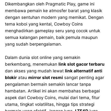
Dikembangkan oleh Pragmatic Play, game ini
membawa pemain ke atmosfer barat yang klasik
dengan sentuhan modern yang memikat. Dengan
tema koboi yang kental, Cowboy Coins
menghadirkan gameplay seru yang cocok untuk
semua kalangan pemain, baik pemula maupun
yang sudah berpengalaman.
Dalam dunia slot online yang semakin
berkembang, menemukan
link slot gacor terbaru
dan akses yang mudah lewat
link alternatif anti
blokir
atau
mirror slot resmi
sangat penting agar
pengalaman bermain semakin lancar tanpa
hambatan. Artikel ini akan membahas berbagai
aspek dari Cowboy Coins, mulai dari tema, fitur
utama, tingkat volatilitas, hingga tips strategi