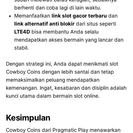
berhenti dan coba lagi di lain waktu.
Memanfaatkan
link slot gacor terbaru
dan
link alternatif anti blokir
dari situs seperti
LTE4D
bisa membantu Anda selalu
mendapatkan akses bermain yang lancar dan
stabil.
Dengan strategi ini, Anda dapat menikmati slot
Cowboy Coins dengan lebih santai dan tetap
memaksimalkan peluang mendapatkan
kemenangan. Ingat, kesabaran dan disiplin adalah
kunci utama dalam bermain slot online.
Kesimpulan
Cowboy Coins dari Pragmatic Play menawarkan