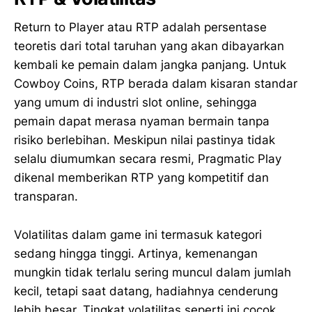
Return to Player atau RTP adalah persentase
teoretis dari total taruhan yang akan dibayarkan
kembali ke pemain dalam jangka panjang. Untuk
Cowboy Coins, RTP berada dalam kisaran standar
yang umum di industri slot online, sehingga
pemain dapat merasa nyaman bermain tanpa
risiko berlebihan. Meskipun nilai pastinya tidak
selalu diumumkan secara resmi, Pragmatic Play
dikenal memberikan RTP yang kompetitif dan
transparan.
Volatilitas dalam game ini termasuk kategori
sedang hingga tinggi. Artinya, kemenangan
mungkin tidak terlalu sering muncul dalam jumlah
kecil, tetapi saat datang, hadiahnya cenderung
lebih besar. Tingkat volatilitas seperti ini cocok