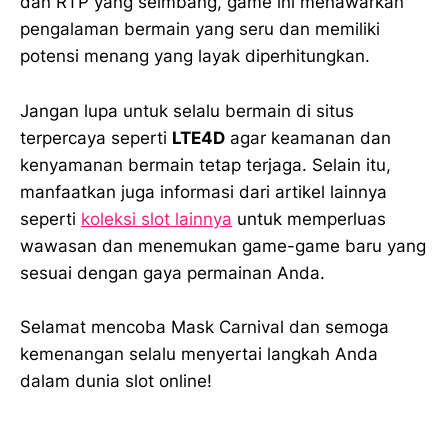
dan RTP yang seimbang, game ini menawarkan
pengalaman bermain yang seru dan memiliki
potensi menang yang layak diperhitungkan.
Jangan lupa untuk selalu bermain di situs
terpercaya seperti
LTE4D
agar keamanan dan
kenyamanan bermain tetap terjaga. Selain itu,
manfaatkan juga informasi dari artikel lainnya
seperti
koleksi slot lainnya
untuk memperluas
wawasan dan menemukan game-game baru yang
sesuai dengan gaya permainan Anda.
Selamat mencoba Mask Carnival dan semoga
kemenangan selalu menyertai langkah Anda
dalam dunia slot online!