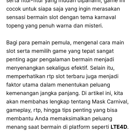
serta fitur-fitur yang mudah dipahami, game ini
cocok untuk siapa saja yang ingin merasakan
sensasi bermain slot dengan tema karnaval
topeng yang penuh warna dan misteri.
Bagi para pemain pemula, mengenal cara main
slot serta memilih game yang tepat sangat
penting agar pengalaman bermain menjadi
menyenangkan sekaligus efektif. Selain itu,
memperhatikan rtp slot terbaru juga menjadi
faktor utama dalam menentukan peluang
kemenangan jangka panjang. Di artikel ini, kita
akan membahas lengkap tentang Mask Carnival,
gameplay, rtp, hingga tips penting yang bisa
membantu Anda memaksimalkan peluang
menang saat bermain di platform seperti
LTE4D
.