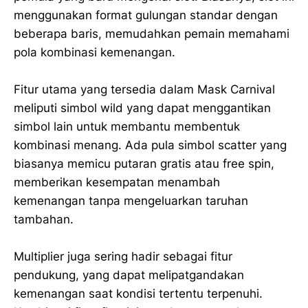
menggunakan format gulungan standar dengan
beberapa baris, memudahkan pemain memahami
pola kombinasi kemenangan.
Fitur utama yang tersedia dalam Mask Carnival
meliputi simbol wild yang dapat menggantikan
simbol lain untuk membantu membentuk
kombinasi menang. Ada pula simbol scatter yang
biasanya memicu putaran gratis atau free spin,
memberikan kesempatan menambah
kemenangan tanpa mengeluarkan taruhan
tambahan.
Multiplier juga sering hadir sebagai fitur
pendukung, yang dapat melipatgandakan
kemenangan saat kondisi tertentu terpenuhi.