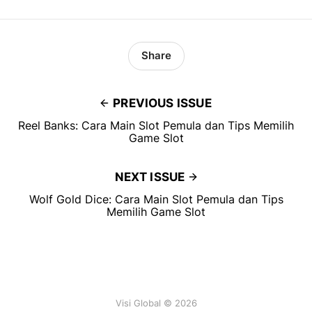
Share
PREVIOUS ISSUE
Reel Banks: Cara Main Slot Pemula dan Tips Memilih
Game Slot
NEXT ISSUE
Wolf Gold Dice: Cara Main Slot Pemula dan Tips
Memilih Game Slot
Visi Global © 2026