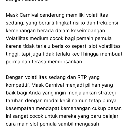
Mask Carnival cenderung memiliki volatilitas
sedang, yang berarti tingkat risiko dan frekuensi
kemenangan berada dalam keseimbangan.
Volatilitas medium cocok bagi pemain pemula
karena tidak terlalu berisiko seperti slot volatilitas
tinggi, tapi juga tidak terlalu kecil hingga membuat
permainan terasa membosankan.
Dengan volatilitas sedang dan RTP yang
kompetitif, Mask Carnival menjadi pilihan yang
baik bagi Anda yang ingin menjalankan strategi
taruhan dengan modal kecil namun tetap punya
kesempatan mendapat kemenangan cukup besar.
Ini sangat cocok untuk mereka yang baru belajar
cara main slot pemula sambil mengasah