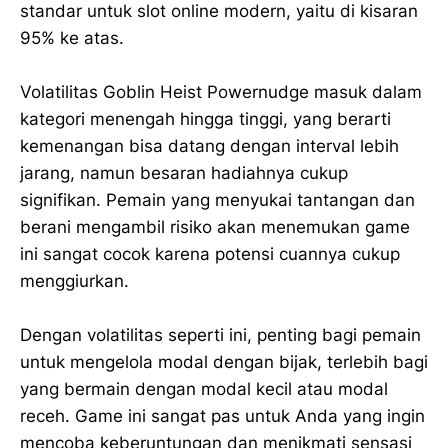
standar untuk slot online modern, yaitu di kisaran
95% ke atas.
Volatilitas Goblin Heist Powernudge masuk dalam
kategori menengah hingga tinggi, yang berarti
kemenangan bisa datang dengan interval lebih
jarang, namun besaran hadiahnya cukup
signifikan. Pemain yang menyukai tantangan dan
berani mengambil risiko akan menemukan game
ini sangat cocok karena potensi cuannya cukup
menggiurkan.
Dengan volatilitas seperti ini, penting bagi pemain
untuk mengelola modal dengan bijak, terlebih bagi
yang bermain dengan modal kecil atau modal
receh. Game ini sangat pas untuk Anda yang ingin
mencoba keberuntungan dan menikmati sensasi