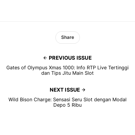
Share
PREVIOUS ISSUE
Gates of Olympus Xmas 1000: Info RTP Live Tertinggi
dan Tips Jitu Main Slot
NEXT ISSUE
Wild Bison Charge: Sensasi Seru Slot dengan Modal
Depo 5 Ribu