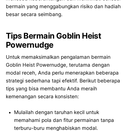
bermain yang menggabungkan risiko dan hadiah
besar secara seimbang.
Tips Bermain Goblin Heist
Powernudge
Untuk memaksimalkan pengalaman bermain
Goblin Heist Powernudge, terutama dengan
modal receh, Anda perlu menerapkan beberapa
strategi sederhana tapi efektif. Berikut beberapa
tips yang bisa membantu Anda meraih
kemenangan secara konsisten:
Mulailah dengan taruhan kecil untuk
memahami pola dan fitur permainan tanpa
terburu-buru menghabiskan modal.