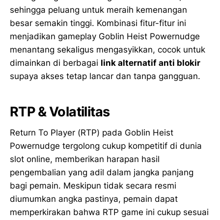
sehingga peluang untuk meraih kemenangan
besar semakin tinggi. Kombinasi fitur-fitur ini
menjadikan gameplay Goblin Heist Powernudge
menantang sekaligus mengasyikkan, cocok untuk
dimainkan di berbagai
link alternatif anti blokir
supaya akses tetap lancar dan tanpa gangguan.
RTP & Volatilitas
Return To Player (RTP) pada Goblin Heist
Powernudge tergolong cukup kompetitif di dunia
slot online, memberikan harapan hasil
pengembalian yang adil dalam jangka panjang
bagi pemain. Meskipun tidak secara resmi
diumumkan angka pastinya, pemain dapat
memperkirakan bahwa RTP game ini cukup sesuai