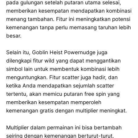
pada gulungan setelah putaran utama selesai,
memberikan kesempatan mendapatkan kombinasi
menang tambahan. Fitur ini meningkatkan potensi
kemenangan tanpa perlu memasang taruhan lebih
besar.
Selain itu, Goblin Heist Powernudge juga
dilengkapi fitur wild yang dapat menggantikan
simbol lain untuk membentuk kombinasi lebih
menguntungkan. Fitur scatter juga hadir, dan
ketika Anda mendapatkan sejumlah scatter
tertentu, akan memicu putaran free spin yang
memberikan kesempatan memperoleh
kemenangan gratis dengan multiplier meningkat.
Multiplier dalam permainan ini bisa bertambah
seiring dengan kemenangan berturut-turut,