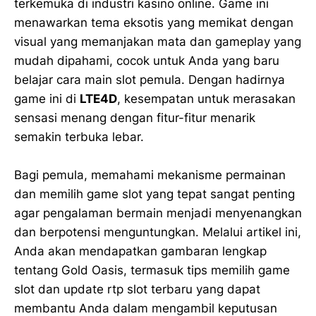
terkemuka di industri kasino online. Game ini
menawarkan tema eksotis yang memikat dengan
visual yang memanjakan mata dan gameplay yang
mudah dipahami, cocok untuk Anda yang baru
belajar cara main slot pemula. Dengan hadirnya
game ini di
LTE4D
, kesempatan untuk merasakan
sensasi menang dengan fitur-fitur menarik
semakin terbuka lebar.
Bagi pemula, memahami mekanisme permainan
dan memilih game slot yang tepat sangat penting
agar pengalaman bermain menjadi menyenangkan
dan berpotensi menguntungkan. Melalui artikel ini,
Anda akan mendapatkan gambaran lengkap
tentang Gold Oasis, termasuk tips memilih game
slot dan update rtp slot terbaru yang dapat
membantu Anda dalam mengambil keputusan