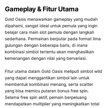
Gameplay & Fitur Utama
Gold Oasis menawarkan gameplay yang mudah
dipahami, sangat ideal untuk pemula yang ingin
belajar cara main slot pemula dengan langkah
sederhana. Permainan berputar pada format lima
gulungan dengan beberapa baris, di mana
kombinasi simbol tertentu akan menghasilkan
kemenangan dengan nilai yang bervariasi.
Fitur utama dalam Gold Oasis meliputi simbol wild
yang dapat menggantikan simbol lain untuk
membentuk kombinasi menang, serta scatter
yang bisa memicu putaran bonus free spin.
Selama free spin aktif, pemain berpeluang
mendapatkan multiplier yang meningkatkan total