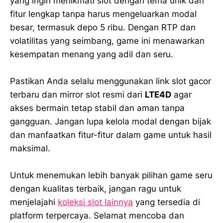
yang ingin menikmati slot dengan tema unik dan
fitur lengkap tanpa harus mengeluarkan modal
besar, termasuk depo 5 ribu. Dengan RTP dan
volatilitas yang seimbang, game ini menawarkan
kesempatan menang yang adil dan seru.
Pastikan Anda selalu menggunakan link slot gacor
terbaru dan mirror slot resmi dari
LTE4D
agar
akses bermain tetap stabil dan aman tanpa
gangguan. Jangan lupa kelola modal dengan bijak
dan manfaatkan fitur-fitur dalam game untuk hasil
maksimal.
Untuk menemukan lebih banyak pilihan game seru
dengan kualitas terbaik, jangan ragu untuk
menjelajahi
koleksi slot lainnya
yang tersedia di
platform terpercaya. Selamat mencoba dan