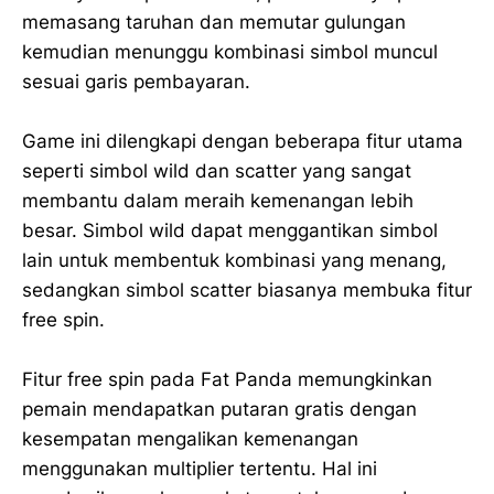
memasang taruhan dan memutar gulungan
kemudian menunggu kombinasi simbol muncul
sesuai garis pembayaran.
Game ini dilengkapi dengan beberapa fitur utama
seperti simbol wild dan scatter yang sangat
membantu dalam meraih kemenangan lebih
besar. Simbol wild dapat menggantikan simbol
lain untuk membentuk kombinasi yang menang,
sedangkan simbol scatter biasanya membuka fitur
free spin.
Fitur free spin pada Fat Panda memungkinkan
pemain mendapatkan putaran gratis dengan
kesempatan mengalikan kemenangan
menggunakan multiplier tertentu. Hal ini