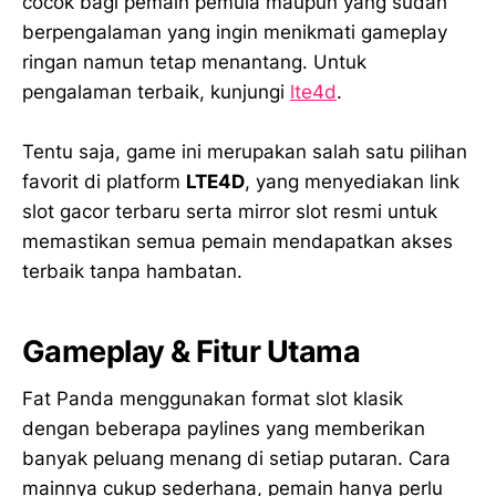
cocok bagi pemain pemula maupun yang sudah
berpengalaman yang ingin menikmati gameplay
ringan namun tetap menantang. Untuk
pengalaman terbaik, kunjungi
lte4d
.
Tentu saja, game ini merupakan salah satu pilihan
favorit di platform
LTE4D
, yang menyediakan link
slot gacor terbaru serta mirror slot resmi untuk
memastikan semua pemain mendapatkan akses
terbaik tanpa hambatan.
Gameplay & Fitur Utama
Fat Panda menggunakan format slot klasik
dengan beberapa paylines yang memberikan
banyak peluang menang di setiap putaran. Cara
mainnya cukup sederhana, pemain hanya perlu