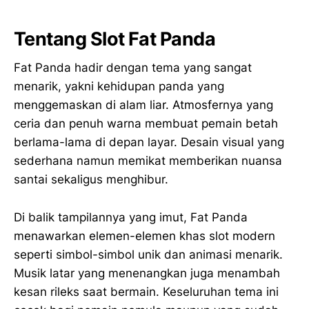
Tentang Slot Fat Panda
Fat Panda hadir dengan tema yang sangat
menarik, yakni kehidupan panda yang
menggemaskan di alam liar. Atmosfernya yang
ceria dan penuh warna membuat pemain betah
berlama-lama di depan layar. Desain visual yang
sederhana namun memikat memberikan nuansa
santai sekaligus menghibur.
Di balik tampilannya yang imut, Fat Panda
menawarkan elemen-elemen khas slot modern
seperti simbol-simbol unik dan animasi menarik.
Musik latar yang menenangkan juga menambah
kesan rileks saat bermain. Keseluruhan tema ini