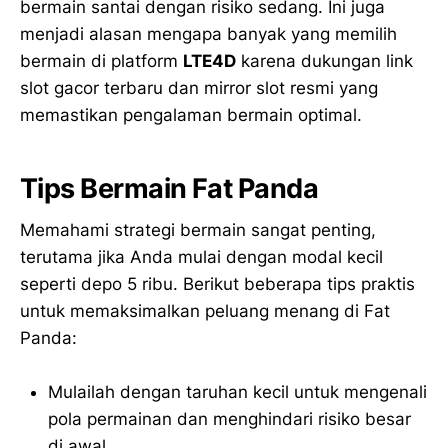
bermain santai dengan risiko sedang. Ini juga
menjadi alasan mengapa banyak yang memilih
bermain di platform
LTE4D
karena dukungan link
slot gacor terbaru dan mirror slot resmi yang
memastikan pengalaman bermain optimal.
Tips Bermain Fat Panda
Memahami strategi bermain sangat penting,
terutama jika Anda mulai dengan modal kecil
seperti depo 5 ribu. Berikut beberapa tips praktis
untuk memaksimalkan peluang menang di Fat
Panda:
Mulailah dengan taruhan kecil untuk mengenali
pola permainan dan menghindari risiko besar
di awal.