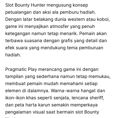
Slot Bounty Hunter mengusung konsep
petualangan dan aksi ala pemburu hadiah.
Dengan latar belakang dunia western atau koboi,
game ini menyajikan atmosfer yang penuh
ketegangan namun tetap menarik. Pemain akan
terbawa suasana dengan grafis yang detail dan
efek suara yang mendukung tema pemburuan
hadiah.
Pragmatic Play merancang game ini dengan
tampilan yang sederhana namun tetap memukau,
membuat pemain mudah memahami setiap
elemen di dalamnya. Warna-warna hangat dan
ikon-ikon khas seperti senjata, lencana sheriff,
dan peta harta karun semakin memperkaya
pengalaman visual saat bermain slot Bounty