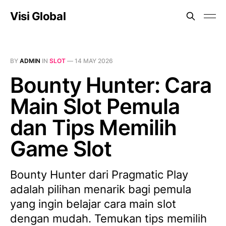
Visi Global
BY
ADMIN
IN
SLOT
—
14 MAY 2026
Bounty Hunter: Cara
Main Slot Pemula
dan Tips Memilih
Game Slot
Bounty Hunter dari Pragmatic Play
adalah pilihan menarik bagi pemula
yang ingin belajar cara main slot
dengan mudah. Temukan tips memilih