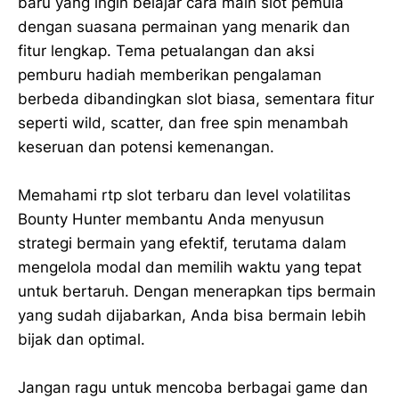
baru yang ingin belajar cara main slot pemula
dengan suasana permainan yang menarik dan
fitur lengkap. Tema petualangan dan aksi
pemburu hadiah memberikan pengalaman
berbeda dibandingkan slot biasa, sementara fitur
seperti wild, scatter, dan free spin menambah
keseruan dan potensi kemenangan.
Memahami rtp slot terbaru dan level volatilitas
Bounty Hunter membantu Anda menyusun
strategi bermain yang efektif, terutama dalam
mengelola modal dan memilih waktu yang tepat
untuk bertaruh. Dengan menerapkan tips bermain
yang sudah dijabarkan, Anda bisa bermain lebih
bijak dan optimal.
Jangan ragu untuk mencoba berbagai game dan