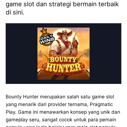
game slot dan strategi bermain terbaik
di sini.
Bounty Hunter merupakan salah satu game slot
yang menarik dari provider ternama, Pragmatic
Play. Game ini menawarkan konsep yang unik dan
gameplay seru, sangat cocok untuk para pemain