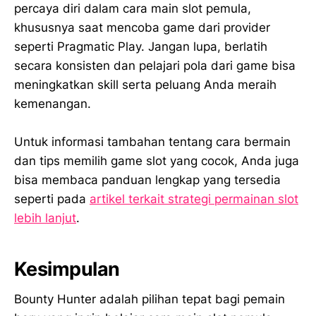
percaya diri dalam cara main slot pemula,
khususnya saat mencoba game dari provider
seperti Pragmatic Play. Jangan lupa, berlatih
secara konsisten dan pelajari pola dari game bisa
meningkatkan skill serta peluang Anda meraih
kemenangan.
Untuk informasi tambahan tentang cara bermain
dan tips memilih game slot yang cocok, Anda juga
bisa membaca panduan lengkap yang tersedia
seperti pada
artikel terkait strategi permainan slot
lebih lanjut
.
Kesimpulan
Bounty Hunter adalah pilihan tepat bagi pemain