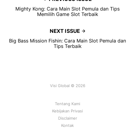
Mighty Kong: Cara Main Slot Pemula dan Tips
Memilih Game Slot Terbaik
NEXT ISSUE
Big Bass Mission Fishin: Cara Main Slot Pemula dan
Tips Terbaik
Visi Global © 2026
Tentang Kami
Kebijakan Privasi
Disclaimer
Kontak