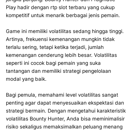
Play hadir dengan rtp slot terbaru yang cukup
kompetitif untuk menarik berbagai jenis pemain.
Game ini memiliki volatilitas sedang hingga tinggi.
Artinya, frekuensi kemenangan mungkin tidak
terlalu sering, tetapi ketika terjadi, jumlah
kemenangan cenderung lebih besar. Volatilitas
seperti ini cocok bagi pemain yang suka
tantangan dan memiliki strategi pengelolaan
modal yang baik.
Bagi pemula, memahami level volatilitas sangat
penting agar dapat menyesuaikan ekspektasi dan
strategi bermain. Dengan mengetahui karakteristik
volatilitas Bounty Hunter, Anda bisa meminimalisir
risiko sekaligus memaksimalkan peluang menang