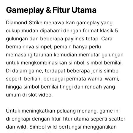
Gameplay & Fitur Utama
Diamond Strike menawarkan gameplay yang
cukup mudah dipahami dengan format klasik 5
gulungan dan beberapa paylines tetap. Cara
bermainnya simpel, pemain hanya perlu
memasang taruhan kemudian memutar gulungan
untuk mengkombinasikan simbol-simbol bernilai.
Di dalam game, terdapat beberapa jenis simbol
seperti berlian, berbagai permata warna-warni,
hingga simbol bernilai tinggi dan rendah yang
umum di slot video.
Untuk meningkatkan peluang menang, game ini
dilengkapi dengan fitur-fitur utama seperti scatter
dan wild. Simbol wild berfungsi menggantikan