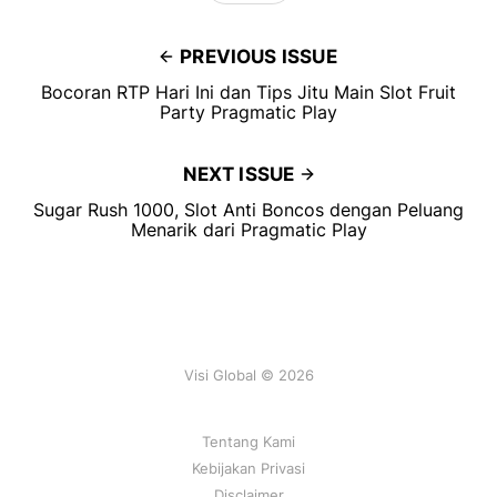
PREVIOUS ISSUE
Bocoran RTP Hari Ini dan Tips Jitu Main Slot Fruit
Party Pragmatic Play
NEXT ISSUE
Sugar Rush 1000, Slot Anti Boncos dengan Peluang
Menarik dari Pragmatic Play
Visi Global © 2026
Tentang Kami
Kebijakan Privasi
Disclaimer