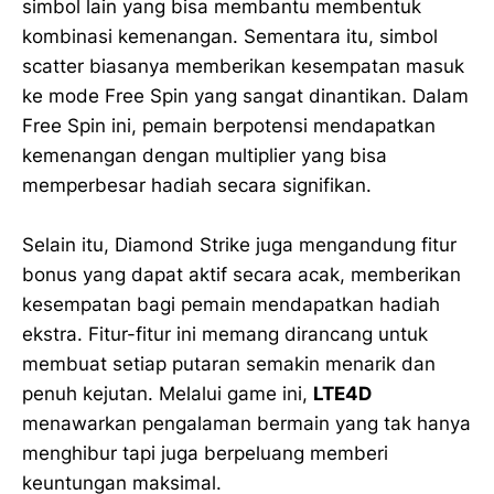
simbol lain yang bisa membantu membentuk
kombinasi kemenangan. Sementara itu, simbol
scatter biasanya memberikan kesempatan masuk
ke mode Free Spin yang sangat dinantikan. Dalam
Free Spin ini, pemain berpotensi mendapatkan
kemenangan dengan multiplier yang bisa
memperbesar hadiah secara signifikan.
Selain itu, Diamond Strike juga mengandung fitur
bonus yang dapat aktif secara acak, memberikan
kesempatan bagi pemain mendapatkan hadiah
ekstra. Fitur-fitur ini memang dirancang untuk
membuat setiap putaran semakin menarik dan
penuh kejutan. Melalui game ini,
LTE4D
menawarkan pengalaman bermain yang tak hanya
menghibur tapi juga berpeluang memberi
keuntungan maksimal.