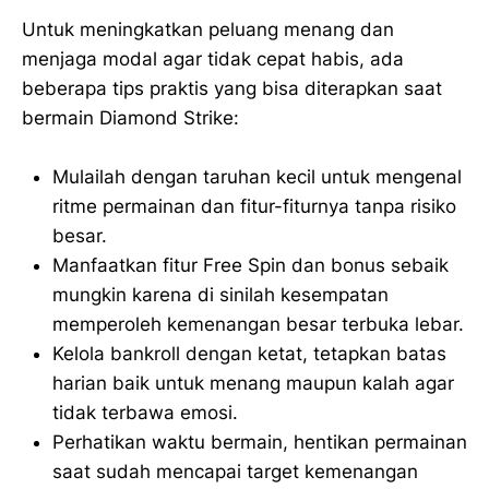
Untuk meningkatkan peluang menang dan
menjaga modal agar tidak cepat habis, ada
beberapa tips praktis yang bisa diterapkan saat
bermain Diamond Strike:
Mulailah dengan taruhan kecil untuk mengenal
ritme permainan dan fitur-fiturnya tanpa risiko
besar.
Manfaatkan fitur Free Spin dan bonus sebaik
mungkin karena di sinilah kesempatan
memperoleh kemenangan besar terbuka lebar.
Kelola bankroll dengan ketat, tetapkan batas
harian baik untuk menang maupun kalah agar
tidak terbawa emosi.
Perhatikan waktu bermain, hentikan permainan
saat sudah mencapai target kemenangan