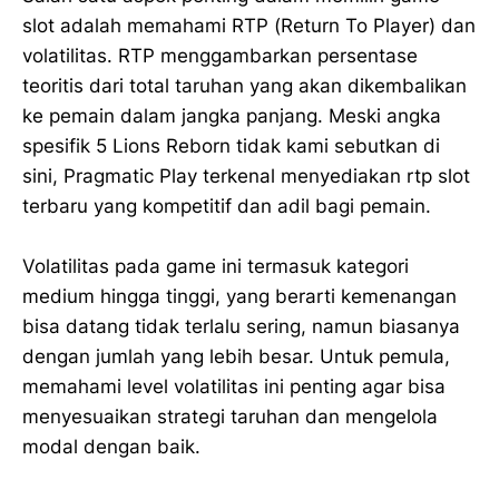
slot adalah memahami RTP (Return To Player) dan
volatilitas. RTP menggambarkan persentase
teoritis dari total taruhan yang akan dikembalikan
ke pemain dalam jangka panjang. Meski angka
spesifik 5 Lions Reborn tidak kami sebutkan di
sini, Pragmatic Play terkenal menyediakan rtp slot
terbaru yang kompetitif dan adil bagi pemain.
Volatilitas pada game ini termasuk kategori
medium hingga tinggi, yang berarti kemenangan
bisa datang tidak terlalu sering, namun biasanya
dengan jumlah yang lebih besar. Untuk pemula,
memahami level volatilitas ini penting agar bisa
menyesuaikan strategi taruhan dan mengelola
modal dengan baik.