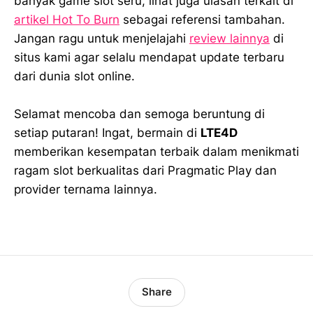
banyak game slot seru, lihat juga ulasan terkait di
artikel Hot To Burn
sebagai referensi tambahan.
Jangan ragu untuk menjelajahi
review lainnya
di
situs kami agar selalu mendapat update terbaru
dari dunia slot online.
Selamat mencoba dan semoga beruntung di
setiap putaran! Ingat, bermain di
LTE4D
memberikan kesempatan terbaik dalam menikmati
ragam slot berkualitas dari Pragmatic Play dan
provider ternama lainnya.
Share