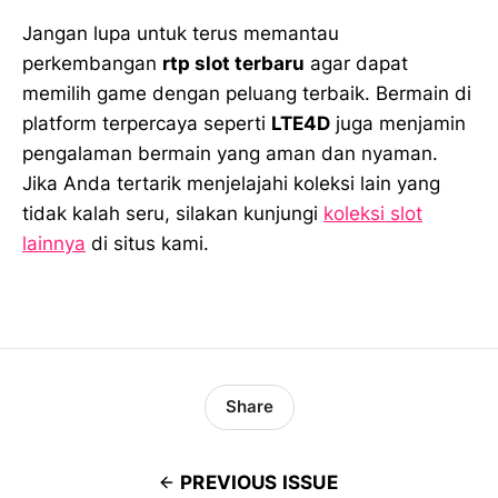
Jangan lupa untuk terus memantau
perkembangan
rtp slot terbaru
agar dapat
memilih game dengan peluang terbaik. Bermain di
platform terpercaya seperti
LTE4D
juga menjamin
pengalaman bermain yang aman dan nyaman.
Jika Anda tertarik menjelajahi koleksi lain yang
tidak kalah seru, silakan kunjungi
koleksi slot
lainnya
di situs kami.
Share
PREVIOUS ISSUE