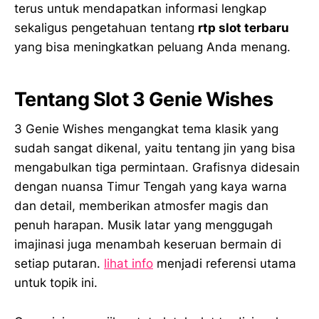
terus untuk mendapatkan informasi lengkap
sekaligus pengetahuan tentang
rtp slot terbaru
yang bisa meningkatkan peluang Anda menang.
Tentang Slot 3 Genie Wishes
3 Genie Wishes mengangkat tema klasik yang
sudah sangat dikenal, yaitu tentang jin yang bisa
mengabulkan tiga permintaan. Grafisnya didesain
dengan nuansa Timur Tengah yang kaya warna
dan detail, memberikan atmosfer magis dan
penuh harapan. Musik latar yang menggugah
imajinasi juga menambah keseruan bermain di
setiap putaran.
lihat info
menjadi referensi utama
untuk topik ini.