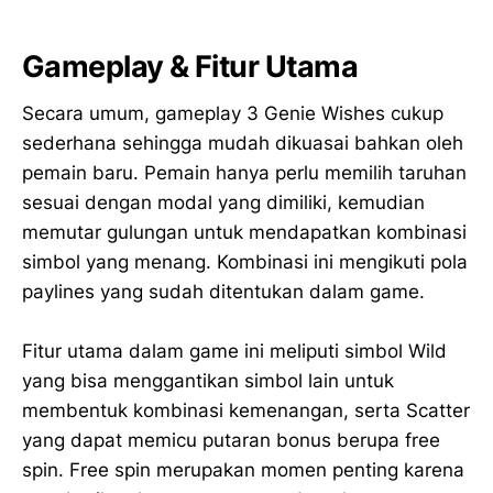
Gameplay & Fitur Utama
Secara umum, gameplay 3 Genie Wishes cukup
sederhana sehingga mudah dikuasai bahkan oleh
pemain baru. Pemain hanya perlu memilih taruhan
sesuai dengan modal yang dimiliki, kemudian
memutar gulungan untuk mendapatkan kombinasi
simbol yang menang. Kombinasi ini mengikuti pola
paylines yang sudah ditentukan dalam game.
Fitur utama dalam game ini meliputi simbol Wild
yang bisa menggantikan simbol lain untuk
membentuk kombinasi kemenangan, serta Scatter
yang dapat memicu putaran bonus berupa free
spin. Free spin merupakan momen penting karena